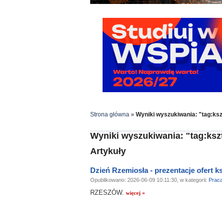
Strona główna
»
Wyniki wyszukiwania: "tag:ksz
Wyniki wyszukiwania: "tag:ksz
Artykuły
Dzień Rzemiosła - prezentacje ofert ks
Opublikowano: 2026-06-09 10:11:30, w kategorii:
Prac
RZESZÓW.
więcej »