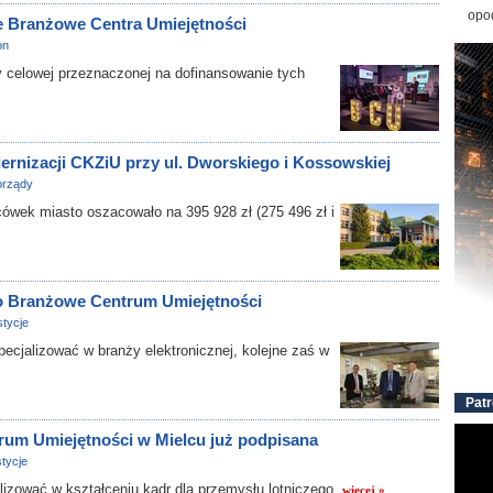
opo
e Branżowe Centra Umiejętności
on
elowej przeznaczonej na dofinansowanie tych
rnizacji CKZiU przy ul. Dworskiego i Kossowskiej
rządy
wek miasto oszacowało na 395 928 zł (275 496 zł i
no Branżowe Centrum Umiejętności
tycje
alizować w branży elektronicznej, kolejne zaś w
Patr
m Umiejętności w Mielcu już podpisana
tycje
zować w kształceniu kadr dla przemysłu lotniczego.
więcej »