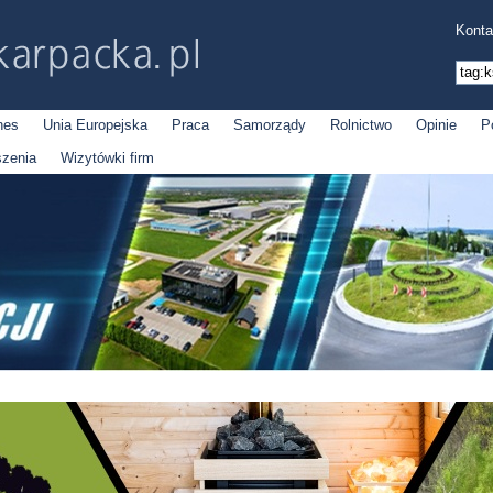
Konta
nes
Unia Europejska
Praca
Samorządy
Rolnictwo
Opinie
P
szenia
Wizytówki firm