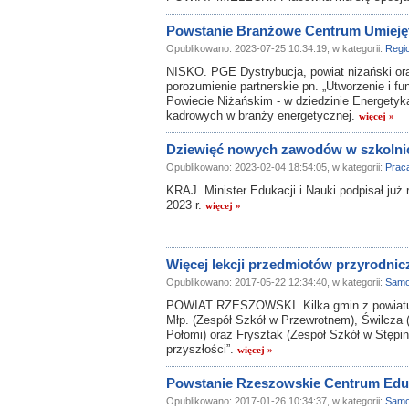
Powstanie Branżowe Centrum Umiejęt
Opublikowano: 2023-07-25 10:34:19, w kategorii:
Regi
NISKO. PGE Dystrybucja, powiat niżański or
porozumienie partnerskie pn. „Utworzenie i 
Powiecie Niżańskim - w dziedzinie Energetyk
kadrowych w branży energetycznej.
więcej »
Dziewięć nowych zawodów w szkolni
Opublikowano: 2023-02-04 18:54:05, w kategorii:
Prac
KRAJ. Minister Edukacji i Nauki podpisał ju
2023 r.
więcej »
Więcej lekcji przedmiotów przyrodnic
Opublikowano: 2017-05-22 12:34:40, w kategorii:
Samo
POWIAT RZESZOWSKI. Kilka gmin z powiatu 
Młp. (Zespół Szkół w Przewrotnem), Świlcza 
Połomi) oraz Frysztak (Zespół Szkół w Stępin
przyszłości”.
więcej »
Powstanie Rzeszowskie Centrum Eduk
Opublikowano: 2017-01-26 10:34:37, w kategorii:
Samo