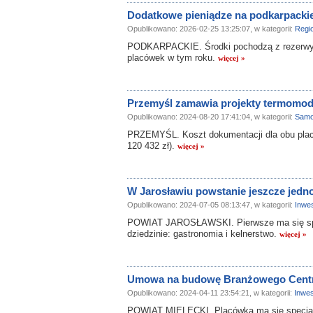
Dodatkowe pieniądze na podkarpacki
Opublikowano: 2026-02-25 13:25:07, w kategorii:
Regi
PODKARPACKIE. Środki pochodzą z rezerwy c
placówek w tym roku.
więcej »
Przemyśl zamawia projekty termomode
Opublikowano: 2024-08-20 17:41:04, w kategorii:
Samo
PRZEMYŚL. Koszt dokumentacji dla obu placó
120 432 zł).
więcej »
W Jarosławiu powstanie jeszcze jed
Opublikowano: 2024-07-05 08:13:47, w kategorii:
Inwes
POWIAT JAROSŁAWSKI. Pierwsze ma się specj
dziedzinie: gastronomia i kelnerstwo.
więcej »
Umowa na budowę Branżowego Centru
Opublikowano: 2024-04-11 23:54:21, w kategorii:
Inwes
POWIAT MIELECKI. Placówka ma się specjali