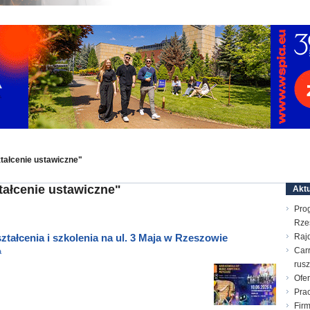
tałcenie ustawiczne"
tałcenie ustawiczne"
Aktu
Pro
Rze
ztałcenia i szkolenia na ul. 3 Maja w Rzeszowie
Raj
Carr
a
rusz
Ofer
Prac
Firm