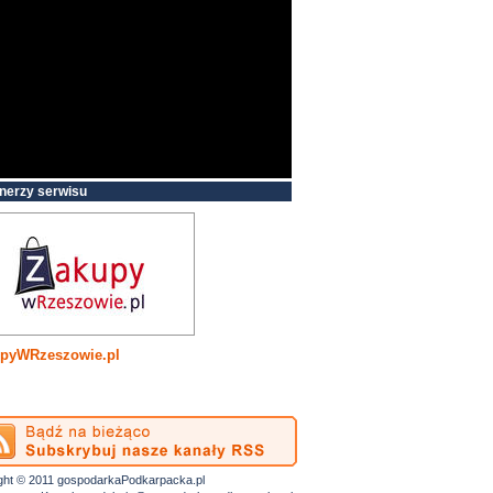
nerzy serwisu
pyWRzeszowie.pl
ght © 2011 gospodarkaPodkarpacka.pl