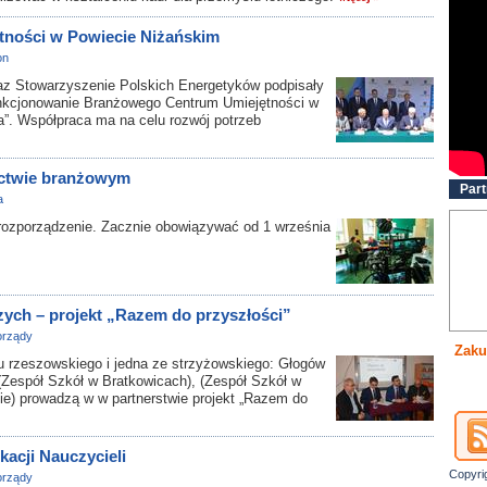
ności w Powiecie Niżańskim
on
az Stowarzyszenie Polskich Energetyków podpisały
funkcjonowanie Branżowego Centrum Umiejętności w
a”. Współpraca ma na celu rozwój potrzeb
ctwie branżowym
Part
a
ż rozporządzenie. Zacznie obowiązywać od 1 września
zych – projekt „Razem do przyszłości”
rządy
Zaku
rzeszowskiego i jedna ze strzyżowskiego: Głogów
(Zespół Szkół w Bratkowicach), (Zespół Szkół w
ie) prowadzą w w partnerstwie projekt „Razem do
acji Nauczycieli
Copyri
rządy