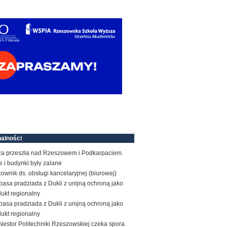
alności
za przeszła nad Rzeszowem i Podkarpaciem.
e i budynki były zalane
ownik ds. obsługi kancelaryjnej (biurowej)
basa pradziada z Dukli z unijną ochroną jako
ukt regionalny
basa pradziada z Dukli z unijną ochroną jako
ukt regionalny
estor Politechniki Rzeszowskiej czeka spora