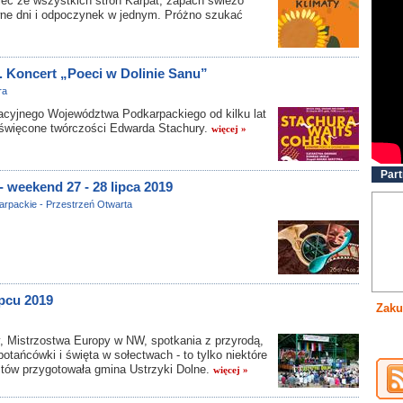
ec ze wszystkich stron Karpat, zapach świeżo
wne dni i odpoczynek w jednym. Próżno szukać
»
. Koncert „Poeci w Dolinie Sanu”
ra
acyjnego Województwa Podkarpackiego od kilku lat
oświęcone twórczości Edwarda Stachury.
więcej »
Part
 weekend 27 - 28 lipca 2019
arpackie - Przestrzeń Otwarta
ipcu 2019
Zaku
 Mistrzostwa Europy w NW, spotkania z przyrodą,
otańcówki i święta w sołectwach - to tylko niektóre
ystów przygotowała gmina Ustrzyki Dolne.
więcej »