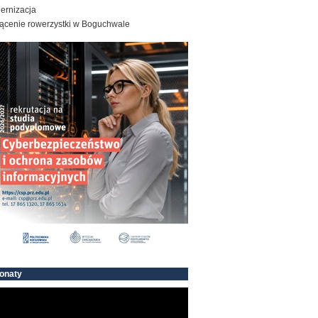
ernizacja
rącenie rowerzystki w Boguchwale
onaty