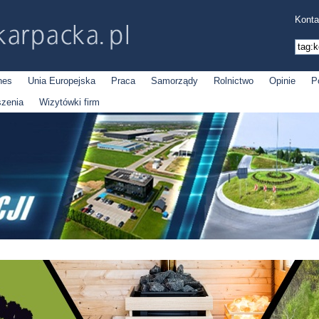
Konta
nes
Unia Europejska
Praca
Samorządy
Rolnictwo
Opinie
P
szenia
Wizytówki firm