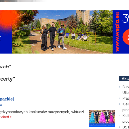
ncerty"
certy"
Aktu
Bur
Ulic
packiej
Prac
Kieł
ra
prod
iędzynarodowych konkursów muzycznych, wirtuozi
Kieł
.
więcej »
prod
DS N