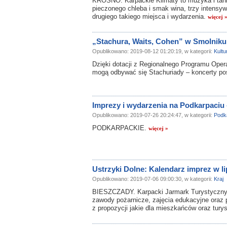
KROSNO. Karpackie Klimaty to muzyka i tani
pieczonego chleba i smak wina, trzy intensy
drugiego takiego miejsca i wydarzenia.
więcej 
„Stachura, Waits, Cohen” w Smolniku
Opublikowano: 2019-08-12 01:20:19, w kategorii:
Kultu
Dzięki dotacji z Regionalnego Programu Oper
mogą odbywać się Stachuriady – koncerty p
Imprezy i wydarzenia na Podkarpaciu -
Opublikowano: 2019-07-26 20:24:47, w kategorii:
Podk
PODKARPACKIE.
więcej »
Ustrzyki Dolne: Kalendarz imprez w l
Opublikowano: 2019-07-06 09:00:30, w kategorii:
Kraj
BIESZCZADY. Karpacki Jarmark Turystyczny,
zawody pożarnicze, zajęcia edukacyjne oraz p
z propozycji jakie dla mieszkańców oraz tur