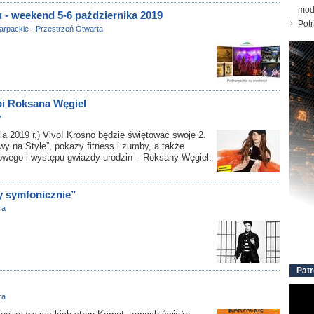
mod
 - weekend 5-6 października 2019
Pot
arpackie - Przestrzeń Otwarta
pi Roksana Węgiel
y
a 2019 r.) Vivo! Krosno będzie świętować swoje 2.
itwy na Style”, pokazy fitness i zumby, a także
nowego i występu gwiazdy urodzin – Roksany Węgiel.
ey symfonicznie”
ra
Patr
ra