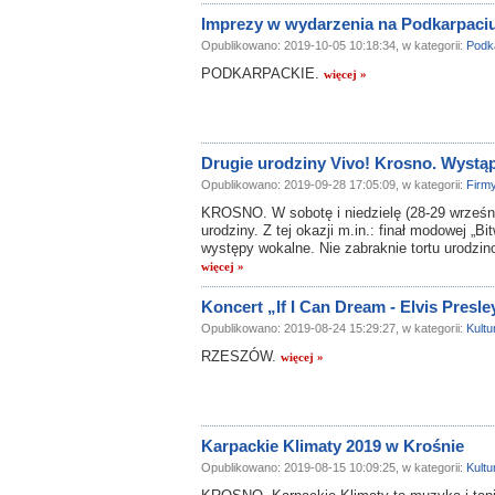
Imprezy w wydarzenia na Podkarpaciu
Opublikowano: 2019-10-05 10:18:34, w kategorii:
Podk
PODKARPACKIE.
więcej »
Drugie urodziny Vivo! Krosno. Wystą
Opublikowano: 2019-09-28 17:05:09, w kategorii:
Firm
KROSNO. W sobotę i niedzielę (28-29 wrześni
urodziny. Z tej okazji m.in.: finał modowej „B
występy wokalne. Nie zabraknie tortu urodzi
więcej »
Koncert „If I Can Dream - Elvis Presl
Opublikowano: 2019-08-24 15:29:27, w kategorii:
Kultu
RZESZÓW.
więcej »
Karpackie Klimaty 2019 w Krośnie
Opublikowano: 2019-08-15 10:09:25, w kategorii:
Kultu