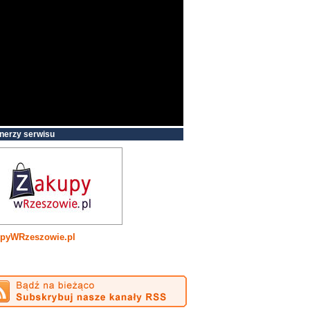
nerzy serwisu
pyWRzeszowie.pl