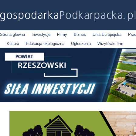
Strona główna
Inwestycje
Firmy
Biznes
Unia Europejska
Pra
Kultura
Edukacja ekologiczna
Ogłoszenia
Wizytówki firm