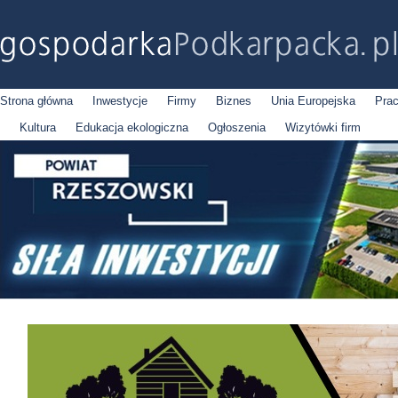
Strona główna
Inwestycje
Firmy
Biznes
Unia Europejska
Pra
Kultura
Edukacja ekologiczna
Ogłoszenia
Wizytówki firm