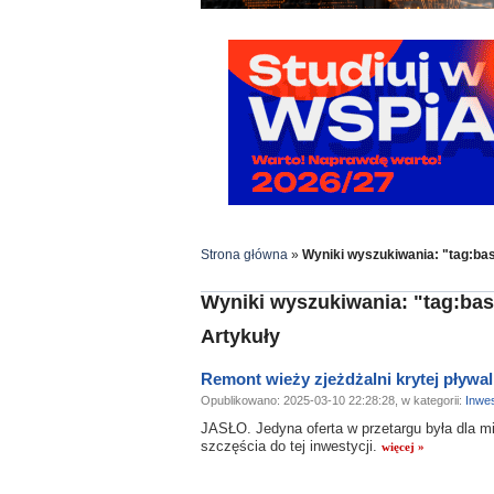
Strona główna
»
Wyniki wyszukiwania: "tag:ba
Wyniki wyszukiwania: "tag:ba
Artykuły
Remont wieży zjeżdżalni krytej pływal
Opublikowano: 2025-03-10 22:28:28, w kategorii:
Inwes
JASŁO. Jedyna oferta w przetargu była dla mi
szczęścia do tej inwestycji.
więcej »