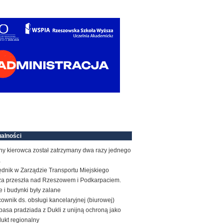
alności
ny kierowca został zatrzymany dwa razy jednego
a
ędnik w Zarządzie Transportu Miejskiego
za przeszła nad Rzeszowem i Podkarpaciem.
e i budynki były zalane
ownik ds. obsługi kancelaryjnej (biurowej)
basa pradziada z Dukli z unijną ochroną jako
ukt regionalny