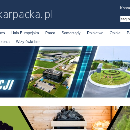
Konta
nes
Unia Europejska
Praca
Samorządy
Rolnictwo
Opinie
P
szenia
Wizytówki firm