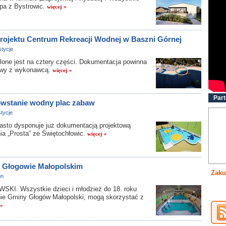
upa z Bystrowic.
więcej »
ojektu Centrum Rekreacji Wodnej w Baszni Górnej
tycje
e jest na cztery części. Dokumentacja powinna
mowy z wykonawcą.
więcej »
Part
owstanie wodny plac zabaw
tycje
dysponuje już dokumentacją projektową
ia „Prosta” ze Świętochłowic.
więcej »
w Głogowie Małopolskim
Zaku
on
Wszystkie dzieci i młodzież do 18. roku
nie Gminy Głogów Małopolski, mogą skorzystać z
 »