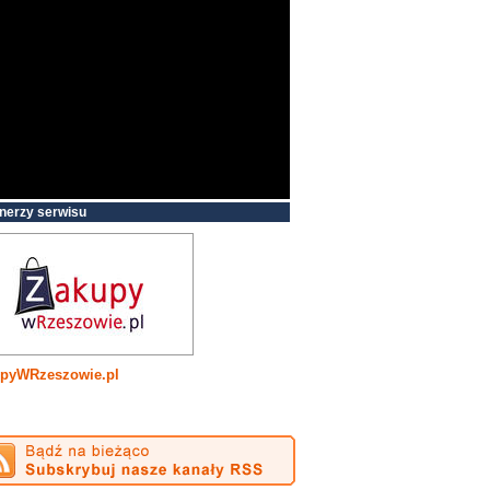
nerzy serwisu
pyWRzeszowie.pl