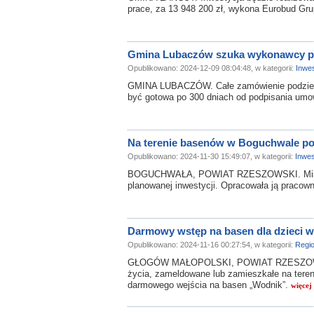
prace, za 13 948 200 zł, wykona Eurobud Gr
Gmina Lubaczów szuka wykonawcy pr
Opublikowano: 2024-12-09 08:04:48, w kategorii:
Inwes
GMINA LUBACZÓW. Całe zamówienie podzielon
być gotowa po 300 dniach od podpisania u
Na terenie basenów w Boguchwale p
Opublikowano: 2024-11-30 15:49:07, w kategorii:
Inwes
BOGUCHWAŁA, POWIAT RZESZOWSKI. Miasto 
planowanej inwestycji. Opracowała ją pracown
Darmowy wstęp na basen dla dzieci 
Opublikowano: 2024-11-16 00:27:54, w kategorii:
Regi
GŁOGÓW MAŁOPOLSKI, POWIAT RZESZOWSKI. 
życia, zameldowane lub zamieszkałe na tere
darmowego wejścia na basen „Wodnik”.
więcej