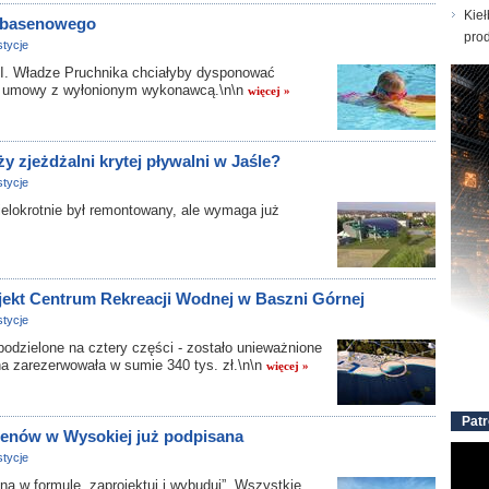
Kieł
u basenowego
prod
tycje
ładze Pruchnika chciałyby dysponować
a umowy z wyłonionym wykonawcą.\n\n
więcej »
 zjeżdżalni krytej pływalni w Jaśle?
tycje
ielokrotnie był remontowany, ale wymaga już
ojekt Centrum Rekreacji Wodnej w Baszni Górnej
tycje
zielone na cztery części - zostało unieważnione
a zarezerwowała w sumie 340 tys. zł.\n\n
więcej »
Patr
nów w Wysokiej już podpisana
tycje
 w formule „zaprojektuj i wybuduj”. Wszystkie