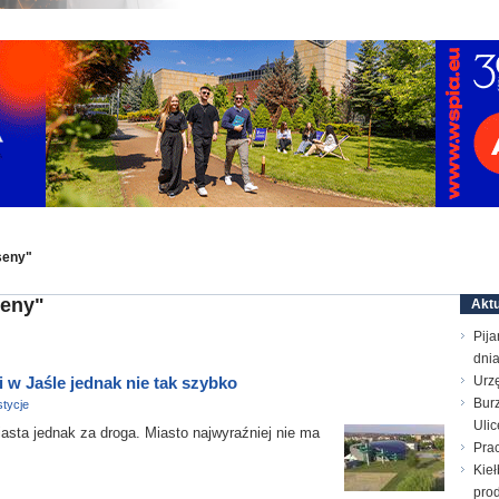
seny"
seny"
Aktu
Pija
dni
i w Jaśle jednak nie tak szybko
Urz
Bur
tycje
Ulic
asta jednak za droga. Miasto najwyraźniej nie ma
Prac
Kieł
prod