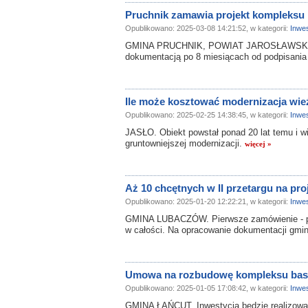
Pruchnik zamawia projekt kompleks
Opublikowano: 2025-03-08 14:21:52, w kategorii:
Inwes
GMINA PRUCHNIK, POWIAT JAROSŁAWSKI. W
dokumentacją po 8 miesiącach od podpisani
Ile może kosztować modernizacja wieży
Opublikowano: 2025-02-25 14:38:45, w kategorii:
Inwes
JASŁO. Obiekt powstał ponad 20 lat temu i w
gruntowniejszej modernizacji.
więcej »
Aż 10 chcętnych w II przetargu na pr
Opublikowano: 2025-01-20 12:22:21, w kategorii:
Inwes
GMINA LUBACZÓW. Pierwsze zamówienie - pod
w całości. Na opracowanie dokumentacji gmin
Umowa na rozbudowę kompleksu base
Opublikowano: 2025-01-05 17:08:42, w kategorii:
Inwes
GMINA ŁAŃCUT. Inwestycja będzie realizowana