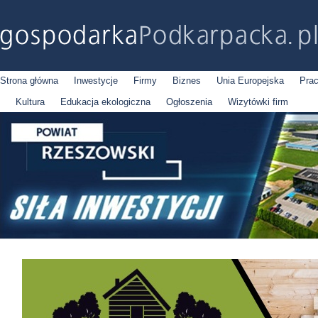
Strona główna
Inwestycje
Firmy
Biznes
Unia Europejska
Pra
Kultura
Edukacja ekologiczna
Ogłoszenia
Wizytówki firm