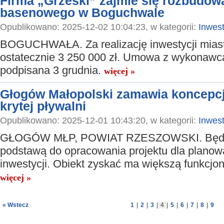
Firma „Grześki” zajmie się rozbudo
basenowego w Boguchwale
Opublikowano: 2025-12-02 10:04:23, w kategorii:
Inwest
BOGUCHWAŁA. Za realizację inwestycji miast
ostatecznie 3 250 000 zł. Umowa z wykonawc
podpisana 3 grudnia.
więcej »
Głogów Małopolski zamawia koncepc
krytej pływalni
Opublikowano: 2025-12-01 10:43:20, w kategorii:
Inwest
GŁOGÓW MŁP, POWIAT RZESZOWSKI. Będz
podstawą do opracowania projektu dla planow
inwestycji. Obiekt zyskać ma większą funkcjo
więcej »
« Wstecz
1
|
2
|
3
|
4
|
5
|
6
|
7
|
8
|
9