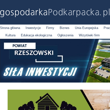
Strona główna
Inwestycje
Firmy
Biznes
Unia Europejska
Pra
Kultura
Edukacja ekologiczna
Ogłoszenia
Wizytówki firm