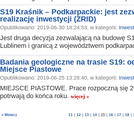
S19 Kraśnik – Podkarpackie: jest zez
realizację inwestycji (ZRID)
Opublikowano: 2019-06-30 18:24:53, w kategorii:
Inwest
Jest druga decyzja zezwalającą na budowę S
Lublinem i granicą z województwem podkarpa
Badania geologiczne na trasie S19: 
Miejsce Piastowe
Opublikowano: 2019-06-25 13:28:40, w kategorii:
Inwest
MIEJSCE PIASTOWE. Prace rozpoczną się 25
potrwają do końca roku.
więcej »
« Wstecz
11
|
12
|
13
|
14
|
15
|
16
|
17
|
18
|