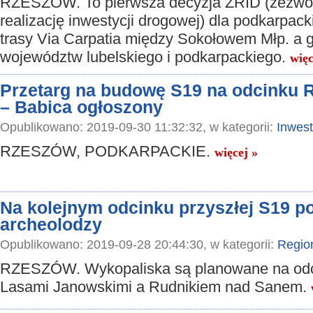
RZESZÓW. To pierwsza decyzja ZRID (zezwol
realizację inwestycji drogowej) dla podkarpac
trasy Via Carpatia między Sokołowem Młp. a g
województw lubelskiego i podkarpackiego.
więc
Przetarg na budowę S19 na odcinku 
– Babica ogłoszony
Opublikowano: 2019-09-30 11:32:32, w kategorii:
Inwest
RZESZÓW, PODKARPACKIE.
więcej »
Na kolejnym odcinku przyszłej S19 po
archeolodzy
Opublikowano: 2019-09-28 20:44:30, w kategorii:
Regio
RZESZÓW. Wykopaliska są planowane na odc
Lasami Janowskimi a Rudnikiem nad Sanem.