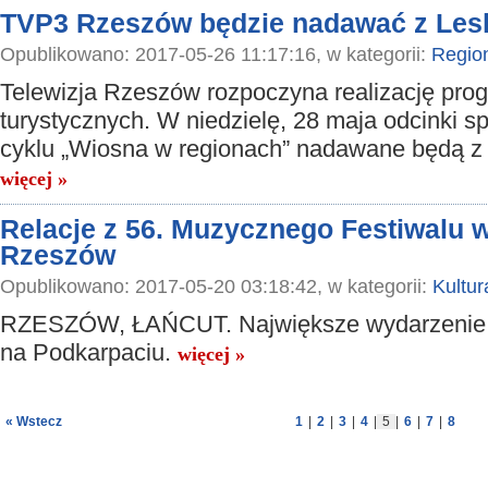
TVP3 Rzeszów będzie nadawać z Les
Opublikowano: 2017-05-26 11:17:16, w kategorii:
Regio
Telewizja Rzeszów rozpoczyna realizację pr
turystycznych. W niedzielę, 28 maja odcinki s
cyklu „Wiosna w regionach” nadawane będą z
więcej »
Relacje z 56. Muzycznego Festiwalu 
Rzeszów
Opublikowano: 2017-05-20 03:18:42, w kategorii:
Kultur
RZESZÓW, ŁAŃCUT. Największe wydarzenie
na Podkarpaciu.
więcej »
« Wstecz
1
|
2
|
3
|
4
|
5
|
6
|
7
|
8