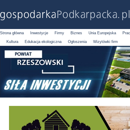
Strona główna
Inwestycje
Firmy
Biznes
Unia Europejska
Pra
Kultura
Edukacja ekologiczna
Ogłoszenia
Wizytówki firm