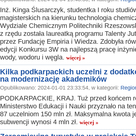
Inż. Kinga Ślusarczyk, studentka I roku studió
magisterskich na kierunku technologia chemic
Wydziale Chemicznym Politechniki Rzeszowski
z rzędu została laureatką programu Talenty J
przez Fundację Empiria i Wiedza. Zdobyła równ
edycji Konkursu 3W na najlepszą pracę inżyni
wody, wodoru i węgla.
więcej »
Kilka podkarpackich uczelni z dodat
na modernizację akademików
Opublikowano: 2024-01-01 23:33:54, w kategorii:
Regio
PODKARPACKIE, KRAJ. Tuż przed końcem r
Ministerstwo Edukacji i Nauki przyznało na te
87 uczelniom 150 mln zł. Maksymalna kwota 
subwencji wynosi 4 mln zł.
więcej »