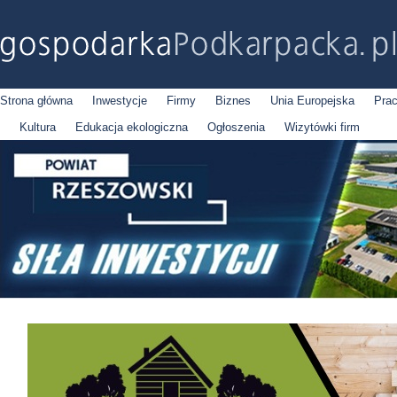
Strona główna
Inwestycje
Firmy
Biznes
Unia Europejska
Pra
Kultura
Edukacja ekologiczna
Ogłoszenia
Wizytówki firm