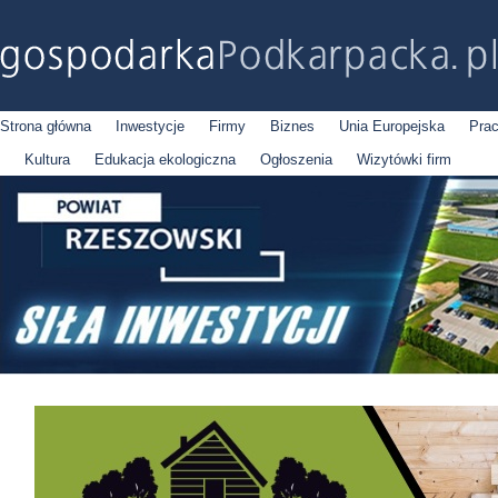
Strona główna
Inwestycje
Firmy
Biznes
Unia Europejska
Pra
Kultura
Edukacja ekologiczna
Ogłoszenia
Wizytówki firm