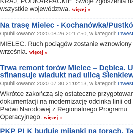
KRAJ, PODKARPACKIE. Swoje zgłoszenia na
wszystkie województwa.
więcej »
Na trasę Mielec - Kochanówka/Pustkó
Opublikowano: 2020-08-26 20:17:50, w kategorii:
Inwest
MIELEC. Ruch pociągów zostanie wznowiony 
września.
więcej »
Trwa remont torów Mielec – Dębica. U
sfinansuje wiadukt nad ulicą Sienkie
Opublikowano: 2020-07-30 21:02:13, w kategorii:
Inwest
Wkrótce zakończą się ostateczne przygotowa
dokumentacji na modernizację odcinka linii od
Padwi Narodowej z Regionalnego Programu
Operacyjnego.
więcej »
PKP PLK buduje mijanki na torach. T