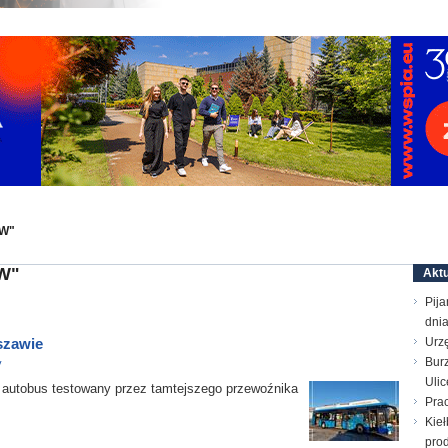
SW"
SW"
Aktu
Pija
dni
szawie
Urz
Bur
y
Ulic
utobus testowany przez tamtejszego przewoźnika
Prac
Kieł
prod