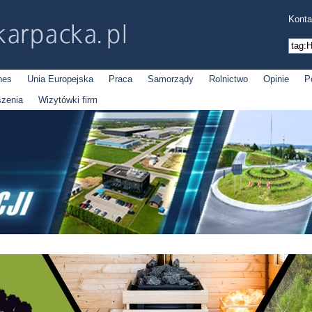
Konta
nes
Unia Europejska
Praca
Samorządy
Rolnictwo
Opinie
P
szenia
Wizytówki firm