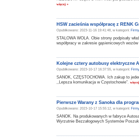
więcej »
HSW zacieśnia współpracę z RENK G
Opublikowano: 2023-11-16 19:41:48, w kategorii:
Firm
STALOWA WOLA. Obie strony podpisały właśni
współpracy w zakresie gąsienicowych wozów
Kolejne cztery autobusy elektryczne
Opublikowano: 2023-10-17 16:37:55, w kategorii:
Firm
SANOK, CZĘSTOCHOWA. Ich zakup to jeden 
,,Lepsza komunikacja w Częstochowie”.
więce
Pierwsze Warany z Sanoka dla progra
Opublikowano: 2023-10-17 15:55:12, w kategorii:
Firm
SANOK. Na produkowanych w fabryce Autos
Wyrzutnie Bezzałogowych Systemów Poszuk