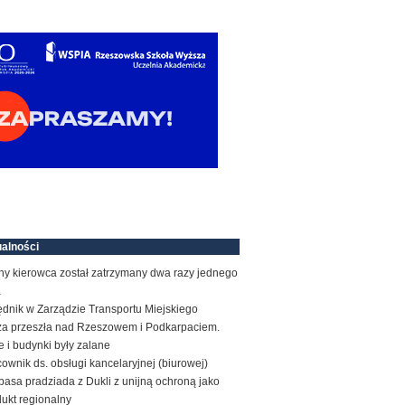
alności
ny kierowca został zatrzymany dwa razy jednego
a
ędnik w Zarządzie Transportu Miejskiego
za przeszła nad Rzeszowem i Podkarpaciem.
e i budynki były zalane
ownik ds. obsługi kancelaryjnej (biurowej)
basa pradziada z Dukli z unijną ochroną jako
ukt regionalny