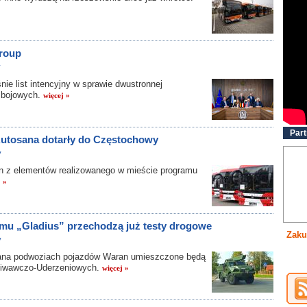
roup
y
e list intencyjny w sprawie dwustronnej
 bojowych.
więcej »
Part
 Autosana dotarły do Częstochowy
y
z elementów realizowanego w mieście programu
j »
mu „Gladius” przechodzą już testy drogowe
Zaku
y
ana podwoziach pojazdów Waran umieszczone będą
iwawczo-Uderzeniowych.
więcej »