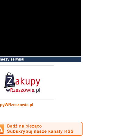
nerzy serwisu
pyWRzeszowie.pl