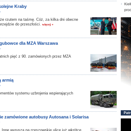
Kieł
olejne Kraby
prod
y
 rzutem na taśmę. Cóż, za kilka dni obecne
rzejdzie do przeszłości.
więcej »
rzegubowce dla MZA Warszawa
y
tnich pięć z 90. zamówionych przez MZA
 armią
y
entów systemu uzbrojenia wspierających
Patr
e zamówione autobusy Autosana i Solarisa
y
Inne wyruszą na rzeszowskie ulice już wkrótce.