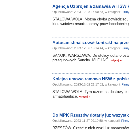
Agencja Uzbrojenia zamawia w HSW k
Opublikowano: 2023-12-08 14:00:58, w kategorii:
Firm
STALOWA WOLA. Można chyba powiedzieć, że
kierownictwo resortu obrony prawdopodobnie p
Autosan sfinalizował kontrakt na p
Opublikowano: 2023-12-06 19:14:44, w kategorii:
Firm
SANOK, WARSZAWA. Do stolicy dotarło osta
przegubowych Sancity 18LF LNG.
więcej »
Kolejna umowa ramowa HSW z polską
Opublikowano: 2023-12-02 21:17:52, w kategorii:
Firm
STALOWA WOLA. Tym razem na dostawy elem
armatohaubice.
więcej »
Do MPK Rzeszów dotarły już wszystki
Opublikowano: 2023-11-27 09:19:50, w kategorii:
Firm
RZESZÓW. Część z nich wozi już pasażerów. 