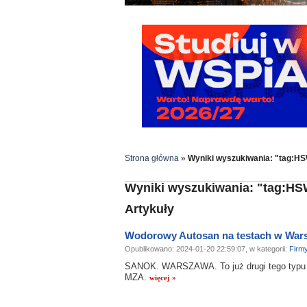
Strona główna
»
Wyniki wyszukiwania: "tag:H
Wyniki wyszukiwania: "tag:H
Artykuły
Wodorowy Autosan na testach w War
Opublikowano: 2024-01-20 22:59:07, w kategorii:
Firm
SANOK. WARSZAWA. To już drugi tego typu a
MZA.
więcej »