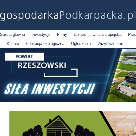
Strona główna
Inwestycje
Firmy
Biznes
Unia Europejska
Pra
Kultura
Edukacja ekologiczna
Ogłoszenia
Wizytówki firm