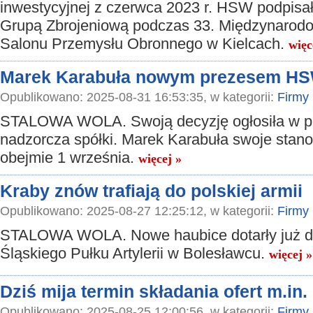
inwestycyjnej z czerwca 2023 r. HSW podpisa
Grupą Zbrojeniową podczas 33. Międzynarod
Salonu Przemysłu Obronnego w Kielcach.
więc
Marek Karabuła nowym prezesem HS
Opublikowano: 2025-08-31 16:53:35, w kategorii:
Firmy
STALOWA WOLA. Swoją decyzję ogłosiła w pi
nadzorcza spółki. Marek Karabuła swoje stan
obejmie 1 września.
więcej »
Kraby znów trafiają do polskiej armii
Opublikowano: 2025-08-27 12:25:12, w kategorii:
Firmy
STALOWA WOLA. Nowe haubice dotarły już d
Śląskiego Pułku Artylerii w Bolesławcu.
więcej »
Dziś mija termin składania ofert m.i
Opublikowano: 2025-08-25 12:00:56, w kategorii:
Firmy