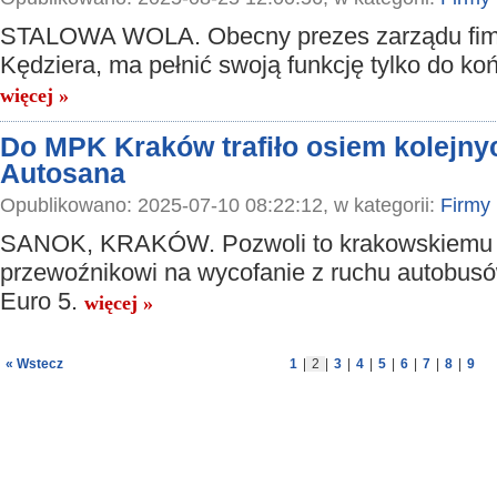
STALOWA WOLA. Obecny prezes zarządu fimy
Kędziera, ma pełnić swoją funkcję tylko do koń
więcej »
Do MPK Kraków trafiło osiem kolejn
Autosana
Opublikowano: 2025-07-10 08:22:12, w kategorii:
Firmy
SANOK, KRAKÓW. Pozwoli to krakowskiemu
przewoźnikowi na wycofanie z ruchu autobusów
Euro 5.
więcej »
« Wstecz
1
|
2
|
3
|
4
|
5
|
6
|
7
|
8
|
9