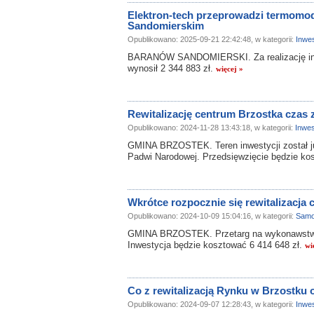
Elektron-tech przeprowadzi termomo
Sandomierskim
Opublikowano: 2025-09-21 22:42:48, w kategorii:
Inwes
BARANÓW SANDOMIERSKI. Za realizację inwes
wynosił 2 344 883 zł.
więcej »
Rewitalizację centrum Brzostka czas 
Opublikowano: 2024-11-28 13:43:18, w kategorii:
Inwes
GMINA BRZOSTEK. Teren inwestycji został ju
Padwi Narodowej. Przedsięwzięcie będzie kos
Wkrótce rozpocznie się rewitalizacja
Opublikowano: 2024-10-09 15:04:16, w kategorii:
Samo
GMINA BRZOSTEK. Przetarg na wykonawstwo w
Inwestycja będzie kosztować 6 414 648 zł.
wi
Co z rewitalizacją Rynku w Brzostku 
Opublikowano: 2024-09-07 12:28:43, w kategorii:
Inwes