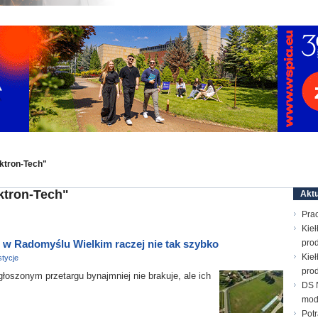
ktron-Tech"
ktron-Tech"
Aktu
Prac
Kieł
 w Radomyślu Wielkim raczej nie tak szybko
prod
Kieł
tycje
prod
zonym przetargu bynajmniej nie brakuje, ale ich
DS N
mod
Pot