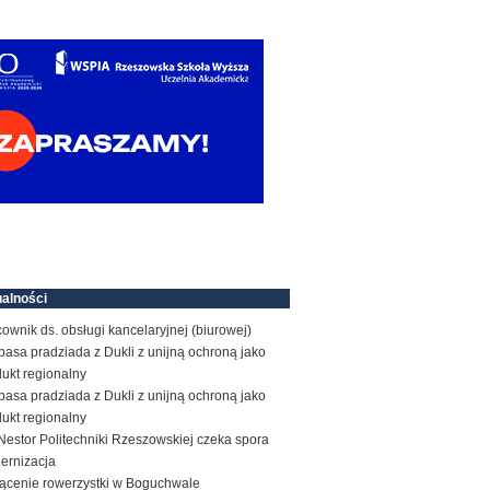
alności
ownik ds. obsługi kancelaryjnej (biurowej)
basa pradziada z Dukli z unijną ochroną jako
ukt regionalny
basa pradziada z Dukli z unijną ochroną jako
ukt regionalny
estor Politechniki Rzeszowskiej czeka spora
ernizacja
rącenie rowerzystki w Boguchwale