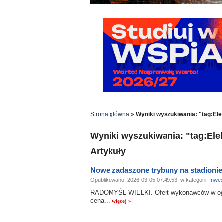
Strona główna
»
Wyniki wyszukiwania: "tag:Ele
Wyniki wyszukiwania: "tag:Ele
Artykuły
Nowe zadaszone trybuny na stadionie
Opublikowano: 2026-03-05 07:49:53, w kategorii:
Inwes
RADOMYŚL WIELKI. Ofert wykonawców w ogłos
cena...
więcej »