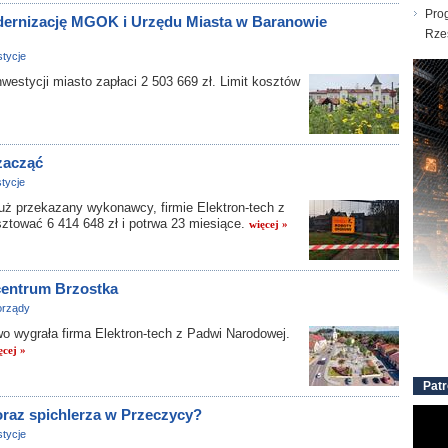
Pro
dernizację MGOK i Urzędu Miasta w Baranowie
Rze
tycje
tycji miasto zapłaci 2 503 669 zł. Limit kosztów
zacząć
tycje
ż przekazany wykonawcy, firmie Elektron-tech z
ztować 6 414 648 zł i potrwa 23 miesiące.
więcej »
 centrum Brzostka
rządy
ygrała firma Elektron-tech z Padwi Narodowej.
ęcej »
Patr
oraz spichlerza w Przeczycy?
tycje