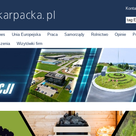
Konta
nes
Unia Europejska
Praca
Samorządy
Rolnictwo
Opinie
P
szenia
Wizytówki firm