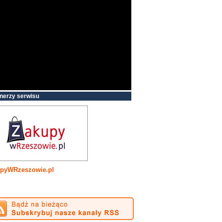
nerzy serwisu
pyWRzeszowie.pl