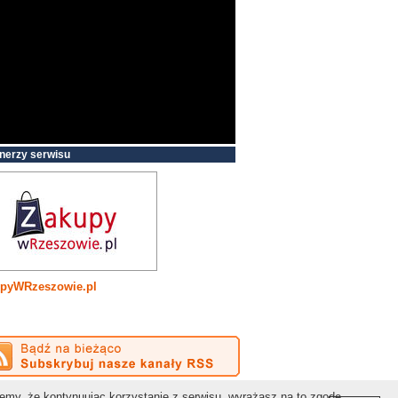
nerzy serwisu
pyWRzeszowie.pl
Kontakt:
redakcja@gospodarkapodkarpacka.pl
jemy, że kontynuując korzystanie z serwisu, wyrażasz na to zgodę.