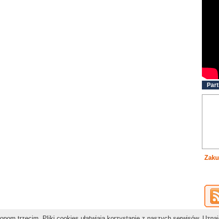
Part
Zaku
nom trzecim. Pliki cookies ułatwiają korzystanie z naszych serwisów. Uzna