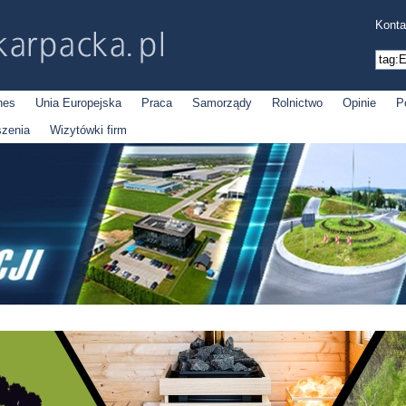
Konta
nes
Unia Europejska
Praca
Samorządy
Rolnictwo
Opinie
P
szenia
Wizytówki firm