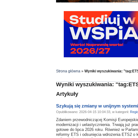
Strona główna
»
Wyniki wyszukiwania: "tag:ET
Wyniki wyszukiwania: "tag:ET
Artykuły
Szykują się zmiany w unijnym systemi
Opublikowano: 2026-04-15 10:04:33, w kategorii:
Regi
Zdaniem przewodniczącej Komisji Europejsk
modernizacji i uelastycznienia. Trwają już p
gotowe do lipca 2026 roku. Również w Parlam
reformy ETS i odsunięcia wdrożenia ETS2 o k