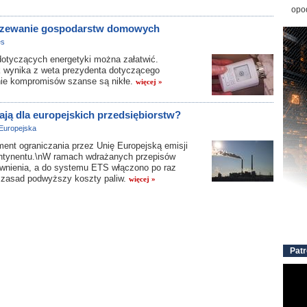
opo
grzewanie gospodarstw domowych
es
dotyczących energetyki można załatwić.
 wynika z weta prezydenta dotyczącego
nie kompromisów szanse są nikłe.
więcej »
ają dla europejskich przedsiębiorstw?
Europejska
ent ograniczania przez Unię Europejską emisji
kontynentu.\nW ramach wdrażanych przepisów
awnienia, a do systemu ETS włączono po raz
 zasad podwyższy koszty paliw.
więcej »
Patr