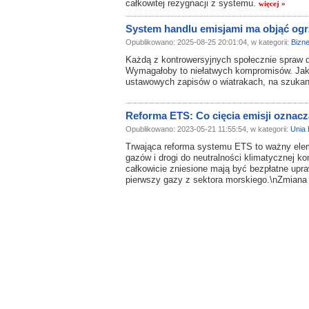
całkowitej rezygnacji z systemu.
więcej »
System handlu emisjami ma objąć o
Opublikowano: 2025-08-25 20:01:04, w kategorii:
Bizn
Każdą z kontrowersyjnych społecznie spraw 
Wymagałoby to niełatwych kompromisów. Jak
ustawowych zapisów o wiatrakach, na szuka
Reforma ETS: Co cięcia emisji oznacz
Opublikowano: 2023-05-21 11:55:54, w kategorii:
Unia 
Trwająca reforma systemu ETS to ważny elem
gazów i drogi do neutralności klimatycznej 
całkowicie zniesione mają być bezpłatne upr
pierwszy gazy z sektora morskiego.\nZmiana