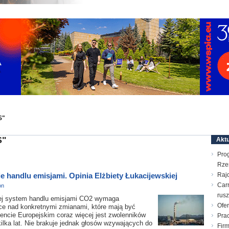
S"
S"
Aktu
Pro
Rze
e handlu emisjami. Opinia Elżbiety Łukacijewskiej
Raj
Carr
on
rusz
iej system handlu emisjami CO2 wymaga
Ofer
race nad konkretnymi zmianami, które mają być
encie Europejskim coraz więcej jest zwolenników
Prac
ilka lat. Nie brakuje jednak głosów wzywających do
Firm