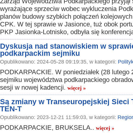
Zarząd Województwa Podkarpackiego przyjął 
wyrażające sprzeciw wobec wykluczenia Podk
planów budowy szybkich połączeń kolejowyc
CPK. W tej sprawie w Jasionce, tuż obok portu 
PKP Jasionka-Lotnisko, odbyła się konferenc
Dyskusja nad stanowiskiem w sprawi
podkarpackim sejmiku
Opublikowano: 2024-05-28 09:19:35, w kategorii:
Polity
PODKARPACKIE. W poniedziałek (28 lutego 20
sejmiku województwa podkarpackiego obradowa
sesji w nowej kadencji.
więcej »
Są zmiany w Transeuropejskiej Sieci
TEN-T
Opublikowano: 2023-12-21 11:59:03, w kategorii:
Regio
PODKARPACKIE, BRUKSELA..
więcej »