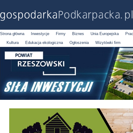
Strona główna
Inwestycje
Firmy
Biznes
Unia Europejska
Pra
Kultura
Edukacja ekologiczna
Ogłoszenia
Wizytówki firm