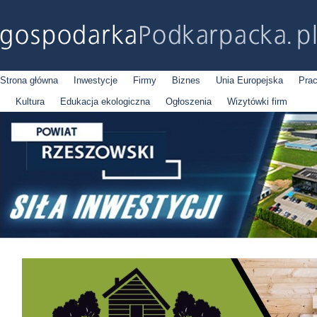
Strona główna
Inwestycje
Firmy
Biznes
Unia Europejska
Pra
Kultura
Edukacja ekologiczna
Ogłoszenia
Wizytówki firm