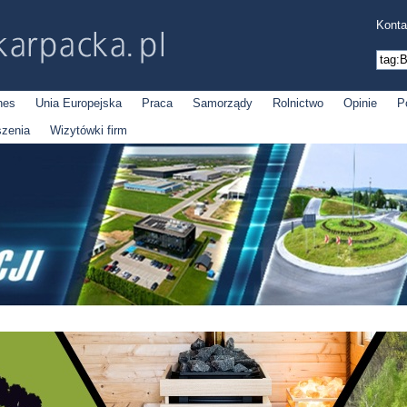
Konta
nes
Unia Europejska
Praca
Samorządy
Rolnictwo
Opinie
P
szenia
Wizytówki firm