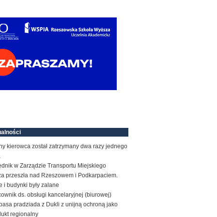
alności
ny kierowca został zatrzymany dwa razy jednego
a
ędnik w Zarządzie Transportu Miejskiego
za przeszła nad Rzeszowem i Podkarpaciem.
e i budynki były zalane
ownik ds. obsługi kancelaryjnej (biurowej)
basa pradziada z Dukli z unijną ochroną jako
ukt regionalny