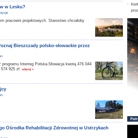
Kieł
ów w Lesku?
prod
tycje
em pracowni projektowych. Starostwo chciałoby
„Poznaj Bieszczady polsko-słowackie przez
on
 programu Interreg Polska-Słowacja kwotą 476 044
1 574 925 zł.
więcej »
jcy
on
Patr
go Ośrodka Rehabilitacji Zdrowotnej w Ustrzykach