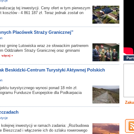
tycje
lizację tej inwestycji. Ceny ofert w tym pierwszym
 kosztów - 4 861 187 zł. Teraz jednak został on
wnych Placówek Straży Granicznej”
on
zez gminę Lutowiska wraz ze słowackim partnerem
im Oddziałem Straży Granicznej oraz gminami
.
więcej »
Part
k Beskidzki-Centrum Turystyki Aktywnej Polskich
on
ktu turystycznego wynosi ponad 18 mln zł.
programu Fundusze Europejskie dla Podkarpacia
Zaku
szczadach
tycje
lejnej inwestycji w ramach zadania: „Rozbudowa
ie Bieszczad i włączenie ich do szlaku rowerowego