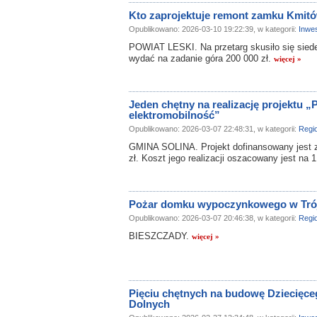
Kto zaprojektuje remont zamku Kmit
Opublikowano: 2026-03-10 19:22:39, w kategorii:
Inwes
POWIAT LESKI. Na przetarg skusiło się sied
wydać na zadanie góra 200 000 zł.
więcej »
Jeden chętny na realizację projektu 
elektromobilność”
Opublikowano: 2026-03-07 22:48:31, w kategorii:
Regi
GMINA SOLINA. Projekt dofinansowany jest z
zł. Koszt jego realizacji oszacowany jest na 
Pożar domku wypoczynkowego w Tró
Opublikowano: 2026-03-07 20:46:38, w kategorii:
Regi
BIESZCZADY.
więcej »
Pięciu chętnych na budowę Dziecięce
Dolnych