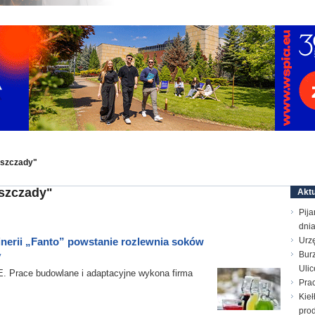
eszczady"
eszczady"
Aktu
Pija
dni
erii „Fanto” powstanie rozlewnia soków
Urz
Bur
y
Ulic
race budowlane i adaptacyjne wykona firma
Prac
Kieł
prod