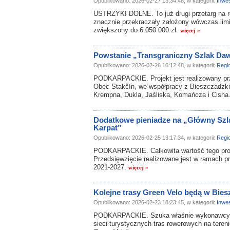
Opublikowano: 2026-02-27 13:34:48, w kategorii:
Inwes
USTRZYKI DOLNE. To już drugi przetarg na rea
znacznie przekraczały założony wówczas limit
zwiększony do 6 050 000 zł.
więcej »
Powstanie „Transgraniczny Szlak Da
Opublikowano: 2026-02-26 16:12:48, w kategorii:
Regi
PODKARPACKIE. Projekt jest realizowany pr
Obec Stakčín, we współpracy z Bieszczadzk
Krempna, Dukla, Jaśliska, Komańcza i Cisna
Dodatkowe pieniadze na „Główny Szla
Karpat”
Opublikowano: 2026-02-25 13:17:34, w kategorii:
Regi
PODKARPACKIE. Całkowita wartość tego proje
Przedsięwzięcie realizowane jest w ramach 
2021-2027.
więcej »
Kolejne trasy Green Velo będą w Bie
Opublikowano: 2026-02-23 18:23:45, w kategorii:
Inwes
PODKARPACKIE. Szuka właśnie wykonawcy ko
sieci turystycznych tras rowerowych na teren