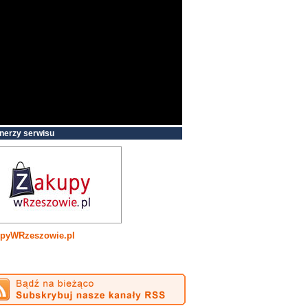
nerzy serwisu
pyWRzeszowie.pl