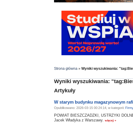
Strona główna
»
Wyniki wyszukiwania: "tag:Bi
Wyniki wyszukiwania: "tag:Bi
Artykuły
W starym budynku magazynowym rafin
Opublikowano: 2026-03-15 00:24:14, w kategorii:
Firm
POWIAT BIESZCZADZKI, USTRZYKI DOLNE. P
Jacek Władyka z Warszawy.
więcej »