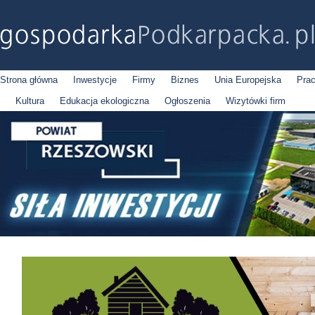
Strona główna
Inwestycje
Firmy
Biznes
Unia Europejska
Pra
Kultura
Edukacja ekologiczna
Ogłoszenia
Wizytówki firm