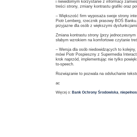
i niewidomym korzystanie z informacji zamie
treści strony, zmiany kontrastu grafiki oraz p
– Większość firm wyposaża swoje strony int
Piotr Lemberg, rzecznik prasowy BOŚ Banku.
przyjazne dla osób z większymi dysfunkcjami
Zmiana kontrastu strony (przy jednoczesnym
słabym wzrokiem na komfortowe czytanie treś
– Wersja dla osób niedowidzących to kolejny
mówi Piotr Pospieszny z Supermedia Interact
krok naprzód, implementując nie tylko powięk
to-speech.
Rozwiązanie to pozwala na odsłuchanie tekstu
ac
Więcej o:
Bank Ochrony Środowiska
,
niepełno