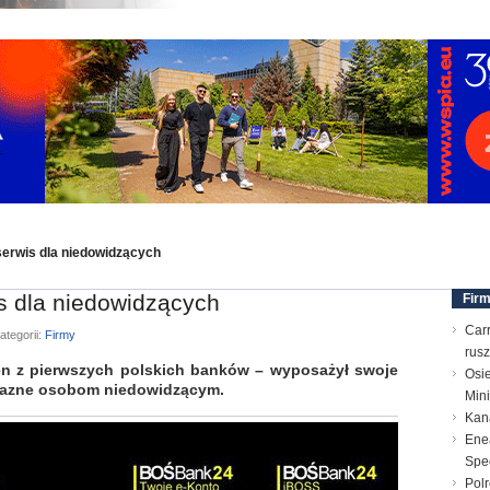
erwis dla niedowidzących
 dla niedowidzących
Fir
Carr
ategorii:
Firmy
rusz
n z pierwszych polskich banków – wyposażył swoje
Osi
yjazne osobom niedowidzącym.
Min
Kana
Enea
Spec
Polr