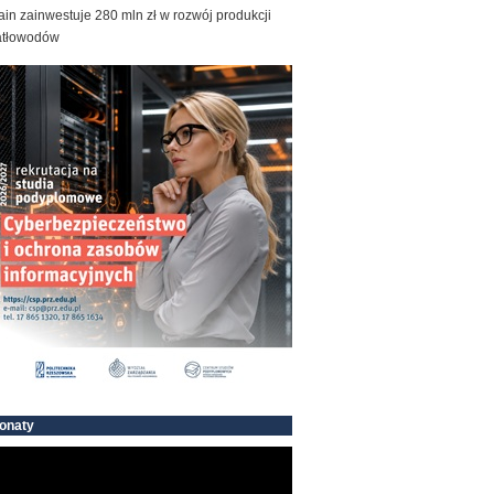
ain zainwestuje 280 mln zł w rozwój produkcji
atłowodów
onaty