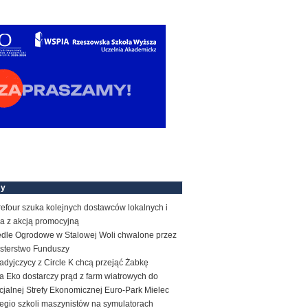
my
efour szuka kolejnych dostawców lokalnych i
a z akcją promocyjną
edle Ogrodowe w Stalowej Woli chwalone przez
isterstwo Funduszy
dyjczycy z Circle K chcą przejąć Żabkę
 Eko dostarczy prąd z farm wiatrowych do
jalnej Strefy Ekonomicznej Euro-Park Mielec
egio szkoli maszynistów na symulatorach