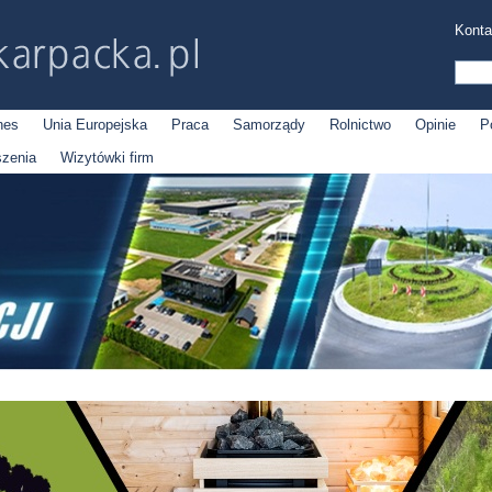
Konta
nes
Unia Europejska
Praca
Samorządy
Rolnictwo
Opinie
P
szenia
Wizytówki firm