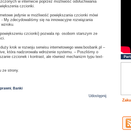
szczonych w internecie poprzez możliwość odsłuchiwania
owiększenia czcionki.
ernetowe jedynie w możliwość powiększania czcionki mówi
 - My zdecydowaliśmy się na innowacyjne rozwiązania
 wzroku.
 powiększeniu czcionki) pozwala np. osobom starszym ze
ci.
, duży krok w rozwoju serwisu internetowego www.bosbank.pl –
ive, która nadzorowała wdrożenie systemu. – Poszliśmy o
szanie czcionek i kontrast, ale również mechanizm typu text-
Part
 ze strony.
sprawni
,
Banki
Udostępnij
Zaku