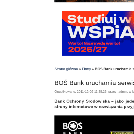
Strona główna
»
Firmy
»
BOŚ Bank uruchamia s
BOŚ Bank uruchamia serwis
Opublikowano: 2011-12-02 11:38:23, przez: admin, w k
Bank Ochrony Środowiska – jako jede
strony internetowe w rozwiązania prz