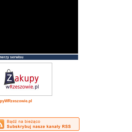
nerzy serwisu
pyWRzeszowie.pl