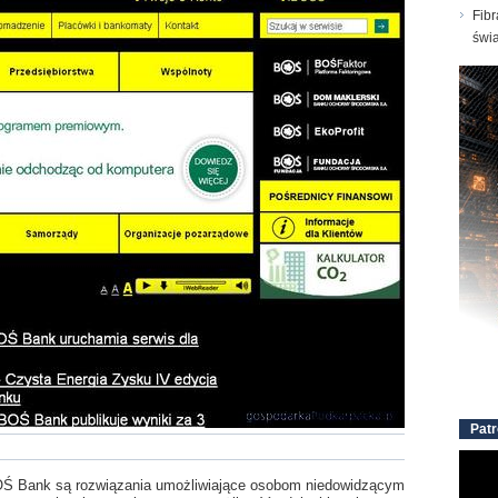
Fibr
świ
Patr
 BOŚ Bank są rozwiązania umożliwiające osobom niedowidzącym