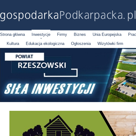
Strona główna
Inwestycje
Firmy
Biznes
Unia Europejska
Pra
Kultura
Edukacja ekologiczna
Ogłoszenia
Wizytówki firm