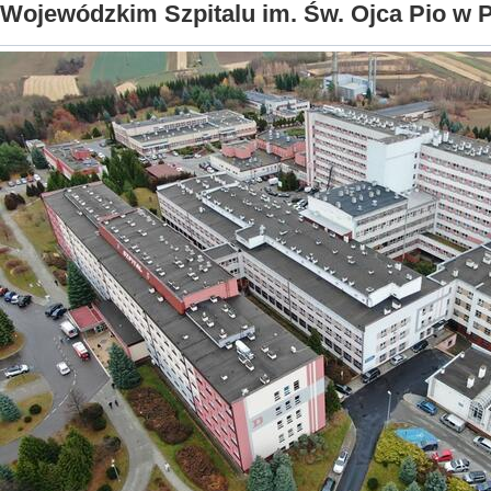
Wojewódzkim Szpitalu im. Św. Ojca Pio w 