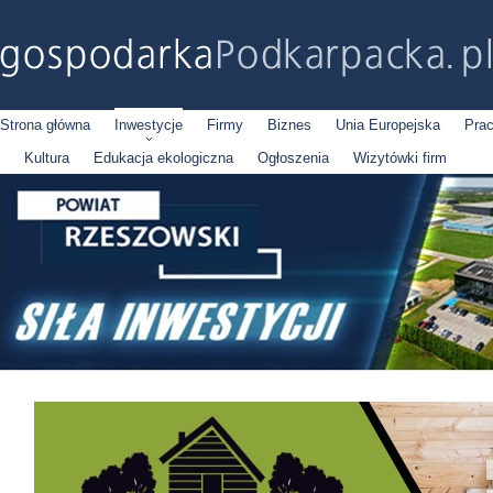
Strona główna
Inwestycje
Firmy
Biznes
Unia Europejska
Pra
Kultura
Edukacja ekologiczna
Ogłoszenia
Wizytówki firm