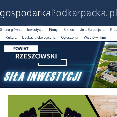
Strona główna
Inwestycje
Firmy
Biznes
Unia Europejska
Pra
Kultura
Edukacja ekologiczna
Ogłoszenia
Wizytówki firm