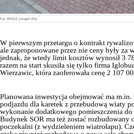
Fot. SPZOZ Leżajsk (Fb)
W pierwszym przetargu o kontrakt rywalizo
ale zaproponowane przez nie ceny były za 
jednak, że wtedy limit kosztów wynosił 3 7
razem na start skusiła się tylko firma Iglobu
Wierzawic, która zaoferowała cenę 2 107 00
Planowana inwestycja obejmować ma m.in.
podjazdu dla karetek z przebudową wiaty p
wykonanie dodatkowego pomieszczenia do 
Budynek SOR ma też zostać rozbudowany o
poczekalni (z wydzieleniem wiatrołapu). Cz
czeka również rozbudowa o nową salę chory