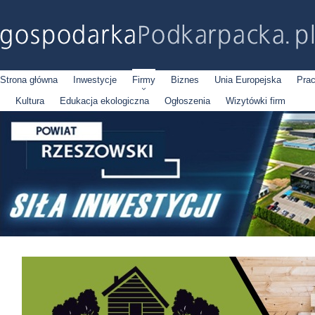
Strona główna
Inwestycje
Firmy
Biznes
Unia Europejska
Pra
Kultura
Edukacja ekologiczna
Ogłoszenia
Wizytówki firm