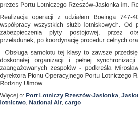
p
rezes Portu Lotniczego Rzeszów-Jasionka im. R
Realizacja operacji z udziałem Boeinga 747-4
współpracy wszystkich służb lotniskowych. Od p
zabezpieczenia płyty postojowej, przez o
przeładunek, po koordynację procedur celnych ora
- Obsługa samolotu tej klasy to zawsze przedsi
doskonałej organizacji i pełnej synchronizacji
zaangażowanych zespołów
-
podkreśla
Mirosła
d
yrektora Pionu Operacyjnego Portu Lotniczego 
Rodziny Ulmów.
Więcej o:
Port Lotniczy Rzeszów-Jasionka
,
Jasio
lotnictwo
,
National Air
,
cargo