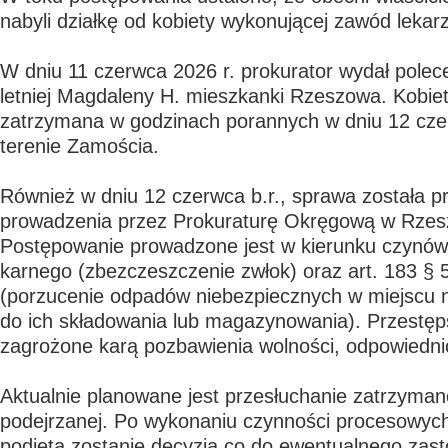
nabyli działkę od kobiety wykonującej zawód lekar
W dniu 11 czerwca 2026 r. prokurator wydał polec
letniej Magdaleny H. mieszkanki Rzeszowa. Kobiet
zatrzymana w godzinach porannych w dniu 12 cze
terenie Zamościa.
Również w dniu 12 czerwca b.r., sprawa została p
prowadzenia przez Prokuraturę Okręgową w Rzes
Postępowanie prowadzone jest w kierunku czynów
karnego (zbezczeszczenie zwłok) oraz art. 183 §
(porzucenie odpadów niebezpiecznych w miejscu
do ich składowania lub magazynowania). Przestęp
zagrożone karą pozbawienia wolności, odpowiednio 
Aktualnie planowane jest przesłuchanie zatrzyman
podejrzanej. Po wykonaniu czynności procesowych 
podjęta zostanie decyzja co do ewentualnego zas