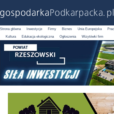
Strona główna
Inwestycje
Firmy
Biznes
Unia Europejska
Pra
Kultura
Edukacja ekologiczna
Ogłoszenia
Wizytówki firm