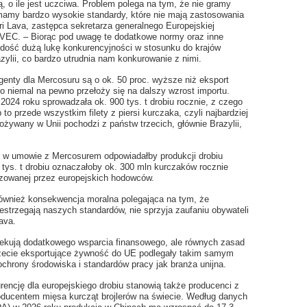
 o ile jest uczciwa. Problem polega na tym, że nie gramy
amy bardzo wysokie standardy, które nie mają zastosowania
ri Lava, zastępca sekretarza generalnego Europejskiej
VEC. – Biorąc pod uwagę te dodatkowe normy oraz inne
 dość dużą lukę konkurencyjności w stosunku do krajów
ylii, co bardzo utrudnia nam konkurowanie z nimi.
ty dla Mercosuru są o ok. 50 proc. wyższe niż eksport
o niemal na pewno przełoży się na dalszy wzrost importu.
2024 roku sprowadzała ok. 900 tys. t drobiu rocznie, z czego
to przede wszystkim filety z piersi kurczaka, czyli najbardziej
ożywany w Unii pochodzi z państw trzecich, głównie Brazylii,
 w umowie z Mercosurem odpowiadałby produkcji drobiu
0 tys. t drobiu oznaczałoby ok. 300 mln kurczaków rocznie
izowanej przez europejskich hodowców.
również konsekwencja moralna polegająca na tym, że
zestrzegają naszych standardów, nie sprzyja zaufaniu obywateli
ava.
zekują dodatkowego wsparcia finansowego, ale równych zasad
 trzecie eksportujące żywność do UE podlegały takim samym
hrony środowiska i standardów pracy jak branża unijna.
encję dla europejskiego drobiu stanowią także producenci z
roducentem mięsa kurcząt brojlerów na świecie. Według danych