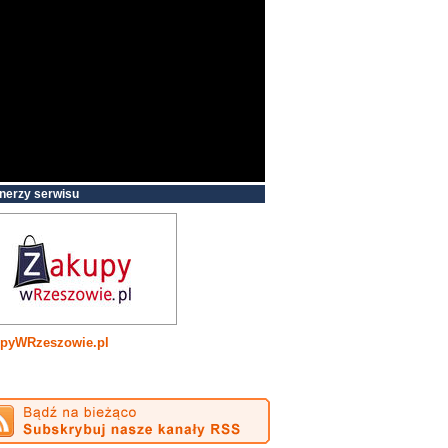
nerzy serwisu
pyWRzeszowie.pl