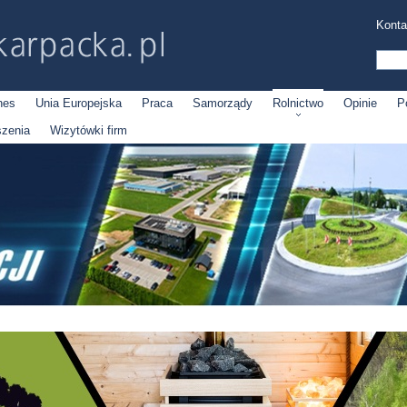
Konta
nes
Unia Europejska
Praca
Samorządy
Rolnictwo
Opinie
P
szenia
Wizytówki firm