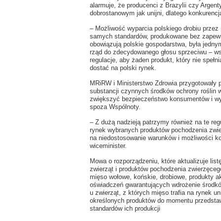
alarmuje, że producenci z Brazylii czy Arg
dobrostanowym jak unijni, dlatego konkurencja
– Możliwość wyparcia polskiego drobiu przez
samych standardów, produkowane bez zapewn
obowiązują polskie gospodarstwa, była jedny
rząd do zdecydowanego głosu sprzeciwu – w
regulacje, aby żaden produkt, który nie spełn
dostać na polski rynek.
MRiRW i Ministerstwo Zdrowia przygotowały 
substancji czynnych środków ochrony roślin w
zwiększyć bezpieczeństwo konsumentów i wy
spoza Wspólnoty.
– Z dużą nadzieją patrzymy również na te regu
rynek wybranych produktów pochodzenia zwier
na niedostosowanie warunków i możliwości ko
wiceminister.
Mowa o rozporządzeniu, które aktualizuje list
zwierząt i produktów pochodzenia zwierzęcego.
mięso wołowe, końskie, drobiowe, produkty ak
oświadczeń gwarantujących wdrożenie środków
u zwierząt, z których mięso trafia na rynek 
określonych produktów do momentu przedstawi
standardów ich produkcji