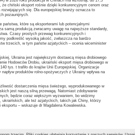
A) w 2026 roku produkcja w Chinach ma wzrosnąć do 17,3
, że chiński eksport rośnie dzięki konkurencyjnym cenom oraz
 rozwijających się. Dla europejskiej branży oznacza to
ch pozaunijnych.
e państwa, które są eksporterami lub potencjalnymi
poza samą produkcją zwracamy uwagę na najwyższe standardy,
arstwa. Czasy prostych przewag konkurencyjnych i
my podkreślić wysoką jakość, zwłaszcza na bardzo
tw trzecich, w tym państw azjatyckich – ocenia wiceminister
jskiej, Ukraina jest największym dostawcą mięsa drobiowego
enie Hodowców Drobiu, ukraiński eksport mięsa drobiowego w
140 tys. t trafiło do krajów Unii Europejskiej. Organizacje
ny napływ produktów rolno-spożywczych z Ukrainy wpływa na
możliwość dostarczenia mięsa świeżego, wyprodukowanego w
ejskich jest naszą silną przewagą. Natomiast zdobywanie
ijnych, będzie coraz większym wyzwaniem, bo widzimy
ukraińskich, ale też azjatyckich, takich jak Chiny, którzy
ci eksportu – wskazuje dr Magdalena Kowalewska.
Udostępnij
nom trzecim. Pliki cookies ułatwiają korzystanie z naszych serwisów. Uzna