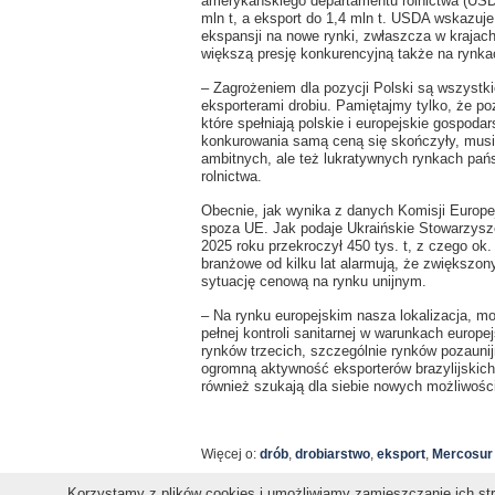
amerykańskiego departamentu rolnictwa (USD
mln t, a eksport do 1,4 mln t. USDA wskazuje
ekspansji na nowe rynki, zwłaszcza w krajach
większą presję konkurencyjną także na rynka
– Zagrożeniem dla pozycji Polski są wszystki
eksporterami drobiu. Pamiętajmy tylko, że 
które spełniają polskie i europejskie gospod
konkurowania samą ceną się skończyły, musi
ambitnych, ale też lukratywnych rynkach pańs
rolnictwa.
Obecnie, jak wynika z danych Komisji Europe
spoza UE. Jak podaje Ukraińskie Stowarzysz
2025 roku przekroczył 450 tys. t, z czego ok. 
branżowe od kilku lat alarmują, że zwiększo
sytuację cenową na rynku unijnym.
– Na rynku europejskim nasza lokalizacja, 
pełnej kontroli sanitarnej w warunkach europ
rynków trzecich, szczególnie rynków pozaun
ogromną aktywność eksporterów brazylijskich, 
również szukają dla siebie nowych możliwoś
Więcej o:
drób
,
drobiarstwo
,
eksport
,
Mercosur
Korzystamy z plików cookies i umożliwiamy zamieszczanie ich stro