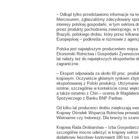
– Odkąd tylko przedstawiono informacje na te
Mercosurem, zgłaszaliśmy zdecydowany sprz
interesy polskiej gospodarki, w tym sektora 
przez produkty pochodzenia zwierzęcego, w t
Brazylii, polskiego drobiu, który przez kilkan
Europejskiej – podkreśla w rozmowie z agencj
Polska jest największym producentem mięsa d
Ekonomiki Rolnictwa i Gospodarki Żywnościow
lat należy też do największych eksporterów dr
zagraniczne.
– Eksport odpowiada za około 60 proc. produk
krajowym. Oczywiście głównym rynkiem zbytu n
eksportowanej z Polski produkcji. Utrzymanie 
istotne, szczególnie w kontekście coraz więk
a także ostatnio z Chin – ocenia dr Magdalen
Spożywczego z Banku BNP Paribas.
Od kilku lat producenci drobiu zwiększają sw
Krajowy Ośrodek Wsparcia Rolnictwa prowadzą
Wietnamie czy Indonezji. Dla branży to szans
Krajowa Rada Drobiarstwa – Izba Gospodarc
szczególnie mocno uderzyć w krajowy sektor 
dodatkowy bezcłowy kontyngent 180 tys. t mi