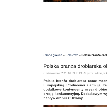
Strona główna
»
Rolnictwo
»
Polska branża dro
Polska branża drobiarska o
Opublikowano: 2026-06-09 19:29:59, przez: admin, w k
Polska branża drobiarska coraz mocn
Europejskiej. Producenci alarmują, 
dodatkowe kontyngenty mięsa drobiow
presję konkurencyjną. Dodatkowym wyz
napływ drobiu z Ukrainy.