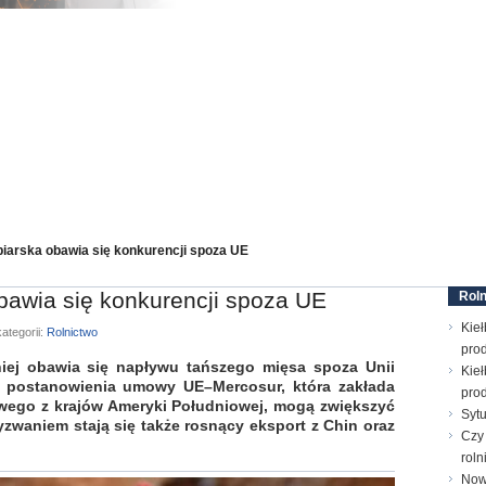
biarska obawia się konkurencji spoza UE
bawia się konkurencji spoza UE
Roln
Kieł
ategorii:
Rolnictwo
prod
iej obawia się napływu tańszego mięsa spoza Unii
Kieł
że postanowienia umowy UE–Mercosur, która zakłada
prod
ego z krajów Ameryki Południowej, mogą zwiększyć
Sytu
waniem stają się także rosnący eksport z Chin oraz
Czy 
roln
Now