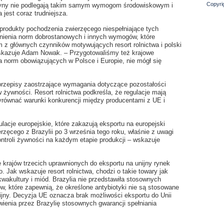
Copyri
entyny nie podlegają takim samym wymogom środowiskowym i
 jest coraz trudniejsza.
 produkty pochodzenia zwierzęcego niespełniające tych
ienia norm dobrostanowych i innych wymogów, które
m z głównych czynników motywujących resort rolnictwa i polski
skazuje Adam Nowak. – Przygotowaliśmy też krajowe
ia norm obowiązujących w Polsce i Europie, nie mógł się
przepisy zaostrzające wymagania dotyczące pozostałości
 żywności. Resort rolnictwa podkreśla, że regulacje mają
równać warunki konkurencji między producentami z UE i
lacje europejskie, które zakazują eksportu na europejski
zęcego z Brazylii po 3 września tego roku, właśnie z uwagi
ntroli żywności na każdym etapie produkcji – wskazuje
ę krajów trzecich uprawnionych do eksportu na unijny rynek
 Jak wskazuje resort rolnictwa, chodzi o takie towary jak
wakultury i miód. Brazylia nie przedstawiła stosownych
, które zapewnią, że określone antybiotyki nie są stosowane
unijny. Decyzja UE oznacza brak możliwości eksportu do Unii
enia przez Brazylię stosownych gwarancji spełniania