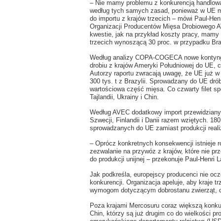
– Nie mamy problemu z konkurencją handlową,
według tych samych zasad, ponieważ w UE m
do importu z krajów trzecich – mówi Paul-Hen
Organizacji Producentów Mięsa Drobiowego A
kwestie, jak na przykład koszty pracy, mamy
trzecich wynoszącą 30 proc. w przypadku Braz
Według analizy COPA-COGECA nowe kontyngen
drobiu z krajów Ameryki Południowej do UE, c
Autorzy raportu zwracają uwagę, że UE już w 
300 tys. t z Brazylii. Sprowadzany do UE drób 
wartościowa część mięsa. Co czwarty filet sp
Tajlandii, Ukrainy i Chin.
Według AVEC dodatkowy import przewidziany
Szwecji, Finlandii i Danii razem wziętych. 18
sprowadzanych do UE zamiast produkcji real
– Oprócz konkretnych konsekwencji istnieje 
zezwalanie na przywóz z krajów, które nie pr
do produkcji unijnej – przekonuje Paul-Henri L
Jak podkreśla, europejscy producenci nie oc
konkurencji. Organizacja apeluje, aby kraje
wymogom dotyczącym dobrostanu zwierząt, oc
Poza krajami Mercosuru coraz większą konkur
Chin, którzy są już drugim co do wielkości p