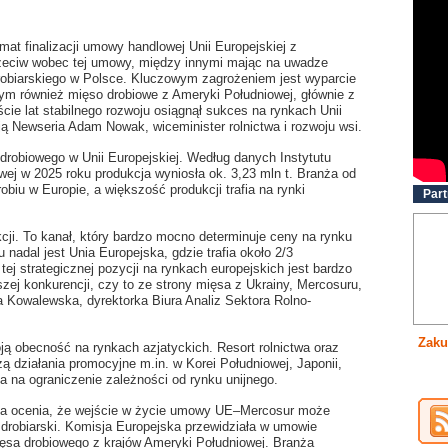
mat finalizacji umowy handlowej Unii Europejskiej z
eciw wobec tej umowy, między innymi mając na uwadze
drobiarskiego w Polsce. Kluczowym zagrożeniem jest wyparcie
ym również mięso drobiowe z Ameryki Południowej, głównie z
aście lat stabilnego rozwoju osiągnął sukces na rynkach Unii
ą Newseria Adam Nowak, wiceminister rolnictwa i rozwoju wsi.
robiowego w Unii Europejskiej. Według danych Instytutu
ej w 2025 roku produkcja wyniosła ok. 3,23 mln t. Branża od
obiu w Europie, a większość produkcji trafia na rynki
Part
cji. To kanał, który bardzo mocno determinuje ceny na rynku
adal jest Unia Europejska, gdzie trafia około 2/3
tej strategicznej pozycji na rynkach europejskich jest bardzo
szej konkurencji, czy to ze strony mięsa z Ukrainy, Mercosuru,
a Kowalewska, dyrektorka Biura Analiz Sektora Rolno-
Zaku
oją obecność na rynkach azjatyckich. Resort rolnictwa oraz
 działania promocyjne m.in. w Korei Południowej, Japonii,
a na ograniczenie zależności od rynku unijnego.
za ocenia, że wejście w życie umowy UE–Mercosur może
drobiarski. Komisja Europejska przewidziała w umowie
ęsa drobiowego z krajów Ameryki Południowej. Branża