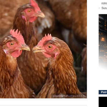
roln
Susz
Patr