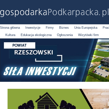
Strona główna
Inwestycje
Firmy
Biznes
Unia Europejska
Pra
Kultura
Edukacja ekologiczna
Ogłoszenia
Wizytówki firm