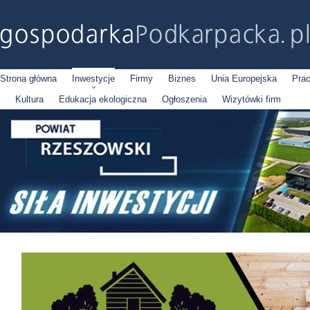
Strona główna
Inwestycje
Firmy
Biznes
Unia Europejska
Pra
Kultura
Edukacja ekologiczna
Ogłoszenia
Wizytówki firm