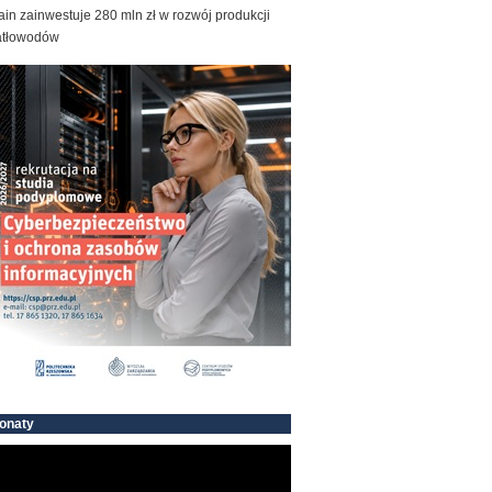
ain zainwestuje 280 mln zł w rozwój produkcji
atłowodów
onaty