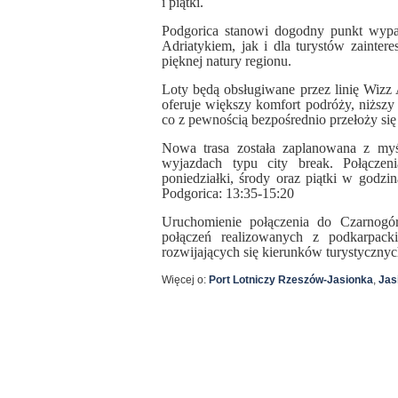
i piątki.
Podgorica stanowi dogodny punkt wyp
Adriatykiem, jak i dla turystów zain
pięknej natury regionu.
Loty będą obsługiwane przez linię Wiz
oferuje większy komfort podróży, niższ
co z pewnością bezpośrednio przełoży si
Nowa trasa została zaplanowana z myś
wyjazdach typu city break. Połączen
poniedziałki, środy oraz piątki w godzi
Podgorica: 13:35-15:20
Uruchomienie połączenia do Czarnogóry
połączeń realizowanych z podkarpacki
rozwijających się kierunków turystyczny
Więcej o:
Port Lotniczy Rzeszów-Jasionka
,
Jas