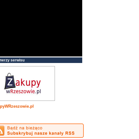
nerzy serwisu
pyWRzeszowie.pl