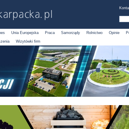
Konta
nes
Unia Europejska
Praca
Samorządy
Rolnictwo
Opinie
P
szenia
Wizytówki firm