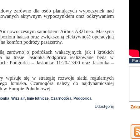
adowy zarówno dla osób planujących wypoczynek nad
teresowanych aktywnym wypoczynkiem oraz odkrywaniem
z Air nowoczesnym samolotem Airbus A321neo. Maszyna
y poziom hałasu oraz zwiększoną efektywność operacyjną
ę na komfort podróży pasażerów.
lą zarówno o podróżach wakacyjnych, jak i krótkich
ia na trasie Jasionka-Podgorica realizowane będą w
Part
nach: Podgorica – Jasionka: 11:20-13:00 oraz Jasionka –
 wpisuje się w strategię rozwoju siatki regularnych
ego lotniska. Czarnogóra należy do najdynamiczniej
ch w Europie Południowej.
ionka
,
Wizz air
,
linie lotnicze
,
Czarnogóra
,
Podgorica
Udostępnij
Zaku