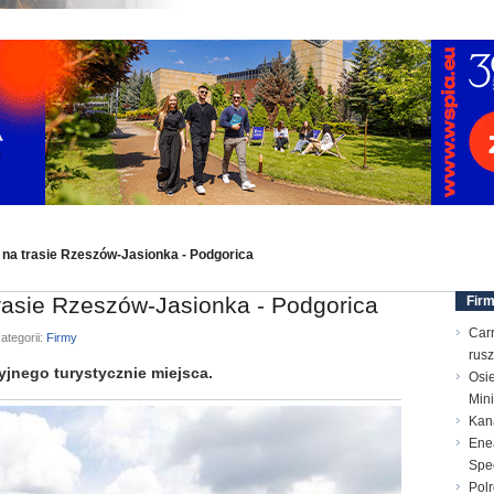
y na trasie Rzeszów-Jasionka - Podgorica
trasie Rzeszów-Jasionka - Podgorica
Fir
Carr
ategorii:
Firmy
rusz
jnego turystycznie miejsca.
Osi
Min
Kana
Enea
Spec
Polr