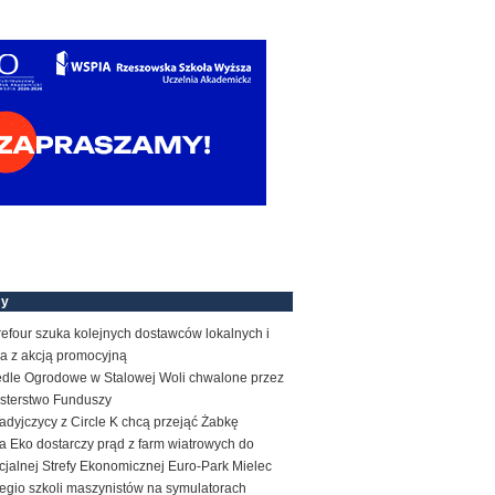
my
efour szuka kolejnych dostawców lokalnych i
a z akcją promocyjną
edle Ogrodowe w Stalowej Woli chwalone przez
isterstwo Funduszy
dyjczycy z Circle K chcą przejąć Żabkę
 Eko dostarczy prąd z farm wiatrowych do
jalnej Strefy Ekonomicznej Euro-Park Mielec
egio szkoli maszynistów na symulatorach