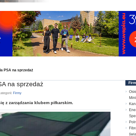
ola PSA na sprzedaż
SA na sprzedaż
Fir
Osi
ategorii:
Firmy
Min
 z zarządzania klubem piłkarskim.
Kana
Enea
Spec
Polr
Fibr
świ