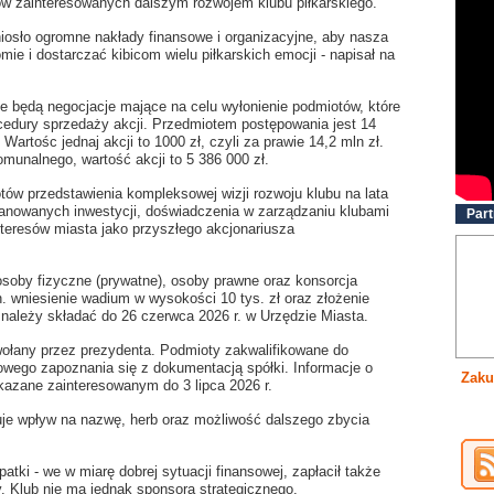
ów zainteresowanych dalszym rozwojem klubu piłkarskiego.
niosło ogromne nakłady finansowe i organizacyjne, aby nasza
e i dostarczać kibicom wielu piłkarskich emocji - napisał na
 będą negocjacje mające na celu wyłonienie podmiotów, które
cedury sprzedaży akcji. Przedmiotem postępowania jest 14
artośc jednaj akcji to 1000 zł, czyli za prawie 14,2 mln zł.
 komunalnego, wartość akcji to 5 386 000 zł.
ów przedstawienia kompleksowej wizji rozwoju klubu na lata
lanowanych inwestycji, doświadczenia w zarządzaniu klubami
Part
nteresów miasta jako przyszłego akcjonariusza
soby fizyczne (prywatne), osoby prawne oraz konsorcja
. wniesienie wadium w wysokości 10 tys. zł oraz złożenie
ależy składać do 26 czerwca 2026 r. w Urzędzie Miasta.
ołany przez prezydenta. Podmioty zakwalifikowane do
wego zapoznania się z dokumentacją spółki. Informacje o
Zaku
kazane zainteresowanym do 3 lipca 2026 r.
uje wpływ na nazwę, herb oraz możliwość dalszego zbycia
atki - we w miarę dobrej sytuacji finansowej, zapłacił także
. Klub nie ma jednak sponsora strategicznego.