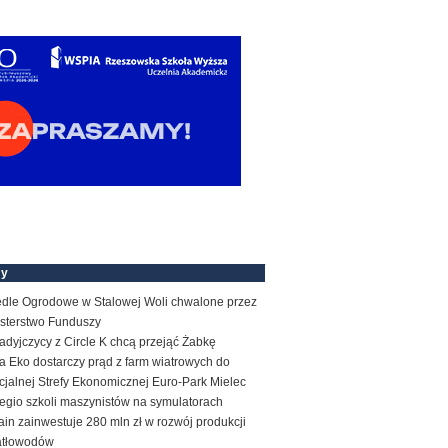
my
edle Ogrodowe w Stalowej Woli chwalone przez
isterstwo Funduszy
dyjczycy z Circle K chcą przejąć Żabkę
 Eko dostarczy prąd z farm wiatrowych do
jalnej Strefy Ekonomicznej Euro-Park Mielec
egio szkoli maszynistów na symulatorach
ain zainwestuje 280 mln zł w rozwój produkcji
atłowodów