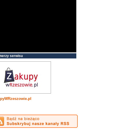
nerzy serwisu
pyWRzeszowie.pl