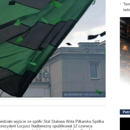
Taur
ład
Patr
edziało wyjście ze spółki Stal Stalowa Wola Piłkarska Spółka
 prezydent Lucjusz Nadbereżny opublikował 12 czerwca