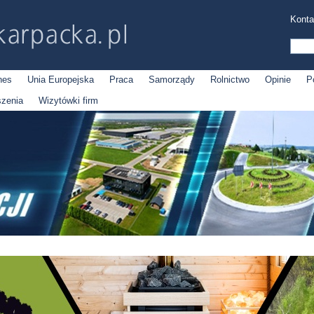
Konta
nes
Unia Europejska
Praca
Samorządy
Rolnictwo
Opinie
P
szenia
Wizytówki firm