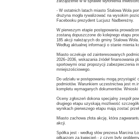
zarządzenie w w sprawie wyłonienia inwestor
- W ostatnich latach miasto Stalowa Wola po
drużyna mogła rywalizować na wysokim poziomi
Facebooku prezydent Lucjusz Nadbereżny.
W pierwszym etapie postępowania prowadzone
zostaną dopuszczone do kolejnego etapu pro
185 akcji należących do gminy Stalowa Wola. W
Według aktualnej informacji o stanie mienia
Miasto oczekuje od zainteresowanych podmiot
2026–2036, wskazania źródeł finansowania p
sportowymi oraz propozycji zabezpieczenia i
mniejszościowego.
Do udziału w postępowaniu mogą przystąpić o
podmiotów. Warunkiem uczestnictwa jest m.in
kompletu wymaganych dokumentów. Wnioski n
Oceny zgłoszeń dokona specjalny zespół pow
drugiego etapu uzyskają możliwość szczegóło
wynikach pierwszego etapu mają zostać prze
Miasto zachowa złota akcję, która zagwarant
akcji.
Spółka jest - według słów prezesa Marcina Łop
piłkarzom za kwiecień - z czym były problemy