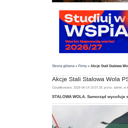
Strona główna
»
Firmy
»
Akcje Stali Stalowa W
Akcje Stali Stalowa Wola P
Opublikowano: 2026-06-14 15:07:29, przez: admin, w k
STALOWA WOLA. Samorząd wycofuje się