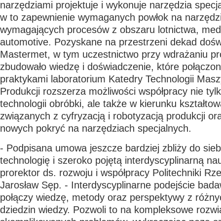
narzędziami projektuje i wykonuje narzędzia specja
w to zapewnienie wymaganych powłok na narzędzi
wymagających procesów z obszaru lotnictwa, medy
automotive. Pozyskane na przestrzeni dekad dośw
Mastermet, w tym uczestnictwo przy wdrażaniu pr
zbudowało wiedzę i doświadczenie, które połączo
praktykami laboratorium Katedry Technologii Maszyn
Produkcji rozszerza możliwości współpracy nie tyl
technologii obróbki, ale także w kierunku kształto
związanych z cyfryzacją i robotyzacją produkcji or
nowych pokryć na narzędziach specjalnych.
- Podpisana umowa jeszcze bardziej zbliży do si
technologię i szeroko pojętą interdyscyplinarną na
prorektor ds. rozwoju i współpracy Politechniki Rz
Jarosław Sęp
. -
Interdyscyplinarne podejście bad
połączy wiedzę, metody oraz perspektywy z różnyc
dziedzin wiedzy. Pozwoli to na kompleksowe rozw