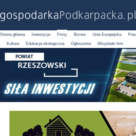
Strona główna
Inwestycje
Firmy
Biznes
Unia Europejska
Pra
Kultura
Edukacja ekologiczna
Ogłoszenia
Wizytówki firm