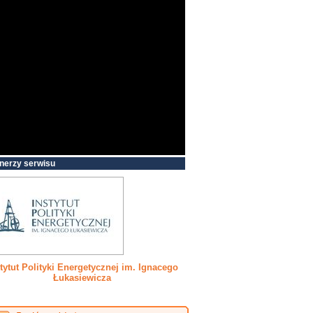
nerzy serwisu
tytut Polityki Energetycznej im. Ignacego
Łukasiewicza