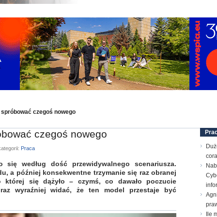
ie spróbować czegoś nowego
róbować czegoś nowego
Pra
Duż
ategorii:
Praca
cora
o się według dość przewidywalnego scenariusza.
Nab
u, a później konsekwentne trzymanie się raz obranej
Cyb
do której się dążyło – czymś, co dawało poczucie
inf
raz wyraźniej widać, że ten model przestaje być
Agn
pra
Ile