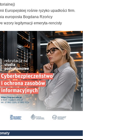
torialnej)
ii Europejskiej rośnie ryzyko upadłości firm.
nia europosła Bogdana Rzońcy
 wzory legitymacji emeryta-rencisty
onaty