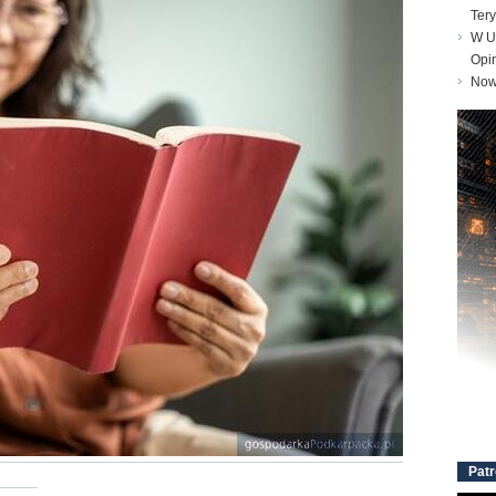
Tery
W Un
Opi
Nowe
Patr