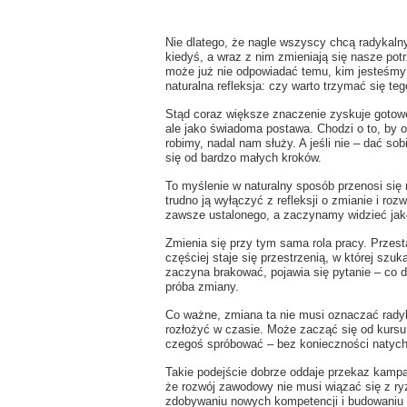
Nie dlatego, że nagle wszyscy chcą radykalny
kiedyś, a wraz z nim zmieniają się nasze potr
może już nie odpowiadać temu, kim jesteśmy 
naturalna refleksja: czy warto trzymać się te
Stąd coraz większe znaczenie zyskuje gotowo
ale jako świadoma postawa. Chodzi o to, by o
robimy, nadal nam służy. A jeśli nie – dać so
się od bardzo małych kroków.
To myślenie w naturalny sposób przenosi się
trudno ją wyłączyć z refleksji o zmianie i ro
zawsze ustalonego, a zaczynamy widzieć jak
Zmienia się przy tym sama rola pracy. Przes
częściej staje się przestrzenią, w której sz
zaczyna brakować, pojawia się pytanie – co da
próba zmiany.
Co ważne, zmiana ta nie musi oznaczać radyk
rozłożyć w czasie. Może zacząć się od kursu
czegoś spróbować – bez konieczności natych
Takie podejście dobrze oddaje przekaz kampan
że rozwój zawodowy nie musi wiązać się z ry
zdobywaniu nowych kompetencji i budowaniu 