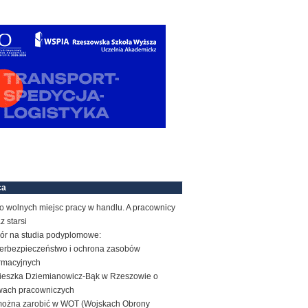
ca
o wolnych miejsc pracy w handlu. A pracownicy
z starsi
ór na studia podyplomowe:
erbezpieczeństwo i ochrona zasobów
ormacyjnych
ieszka Dziemianowicz-Bąk w Rzeszowie o
wach pracowniczych
 można zarobić w WOT (Wojskach Obrony