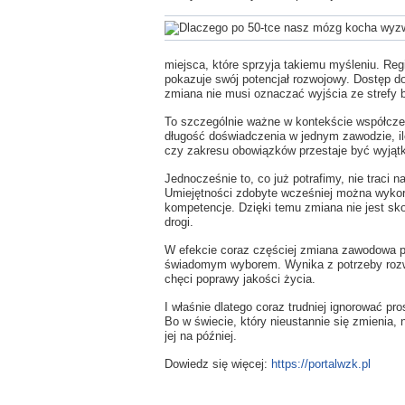
miejsca, które sprzyja takiemu myśleniu. Regi
pokazuje swój potencjał rozwojowy. Dostęp d
zmiana nie musi oznaczać wyjścia ze strefy 
To szczególnie ważne w kontekście współczes
długość doświadczenia w jednym zawodzie, il
czy zakresu obowiązków przestaje być wyjątk
Jednocześnie to, co już potrafimy, nie traci 
Umiejętności zdobyte wcześniej można wykor
kompetencje. Dzięki temu zmiana nie jest sk
drogi.
W efekcie coraz częściej zmiana zawodowa p
świadomym wyborem. Wynika z potrzeby rozwo
chęci poprawy jakości życia.
I właśnie dlatego coraz trudniej ignorować p
Bo w świecie, który nieustannie się zmienia,
jej na później.
Dowiedz się więcej:
https://portalwzk.pl