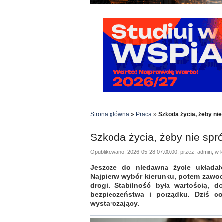
Strona główna
»
Praca
»
Szkoda życia, żeby n
Szkoda życia, żeby nie sp
Opublikowano: 2026-05-28 07:00:00, przez: admin, w k
Jeszcze do niedawna życie układał
Najpierw wybór kierunku, potem zawod
drogi. Stabilność była wartością, 
bezpieczeństwa i porządku. Dziś co
wystarczający.