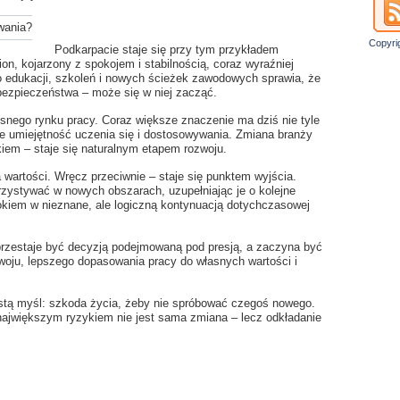
Copyri
Podkarpacie staje się przy tym przykładem
on, kojarzony z spokojem i stabilnością, coraz wyraźniej
o edukacji, szkoleń i nowych ścieżek zawodowych sprawia, że
bezpieczeństwa – może się w niej zacząć.
nego rynku pracy. Coraz większe znaczenie ma dziś nie tyle
e umiejętność uczenia się i dostosowywania. Zmiana branży
iem – staje się naturalnym etapem rozwoju.
na wartości. Wręcz przeciwnie – staje się punktem wyjścia.
zystywać w nowych obszarach, uzupełniając je o kolejne
okiem w nieznane, ale logiczną kontynuacją dotychczasowej
rzestaje być decyzją podejmowaną pod presją, a zaczyna być
ju, lepszego dopasowania pracy do własnych wartości i
rostą myśl: szkoda życia, żeby nie spróbować czegoś nowego.
 największym ryzykiem nie jest sama zmiana – lecz odkładanie