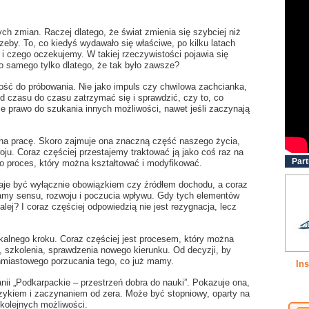
ch zmian. Raczej dlatego, że świat zmienia się szybciej niż
zeby. To, co kiedyś wydawało się właściwe, po kilku latach
i czego oczekujemy. W takiej rzeczywistości pojawia się
go samego tylko dlatego, że tak było zawsze?
ść do próbowania. Nie jako impuls czy chwilowa zachcianka,
d czasu do czasu zatrzymać się i sprawdzić, czy to, co
bie prawo do szukania innych możliwości, nawet jeśli zaczynają
 na pracę. Skoro zajmuje ona znaczną część naszego życia,
zwoju. Coraz częściej przestajemy traktować ją jako coś raz na
Part
o proces, który można kształtować i modyfikować.
taje być wyłącznie obowiązkiem czy źródłem dochodu, a coraz
ukamy sensu, rozwoju i poczucia wpływu. Gdy tych elementów
lej? I coraz częściej odpowiedzią nie jest rezygnacja, lecz
alnego kroku. Coraz częściej jest procesem, który można
, szkolenia, sprawdzenia nowego kierunku. Od decyzji, by
miastowego porzucania tego, co już mamy.
Ins
ii „Podkarpackie – przestrzeń dobra do nauki”. Pokazuje ona,
zykiem i zaczynaniem od zera. Może być stopniowy, oparty na
kolejnych możliwości.