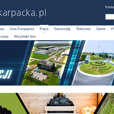
Konta
nes
Unia Europejska
Praca
Samorządy
Rolnictwo
Opinie
P
szenia
Wizytówki firm