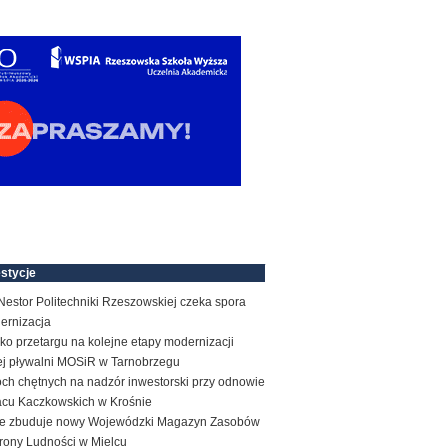
stycje
estor Politechniki Rzeszowskiej czeka spora
ernizacja
ko przetargu na kolejne etapy modernizacji
tej pływalni MOSiR w Tarnobrzegu
ch chętnych na nadzór inwestorski przy odnowie
acu Kaczkowskich w Krośnie
e zbuduje nowy Wojewódzki Magazyn Zasobów
rony Ludności w Mielcu