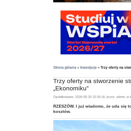
Strona główna
»
Inwestycje
»
Trzy oferty na st
Trzy oferty na stworzenie s
„Ekonomiku”
Opublikowano: 2026-05-20 15:34:18, przez: admin, w k
RZESZÓW. I już wiadomo, że uda się to 
kosztów.