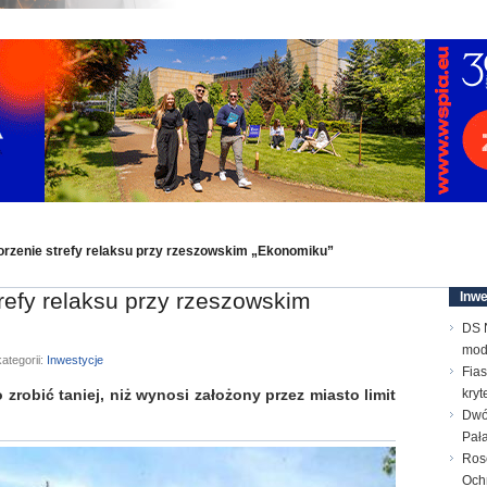
worzenie strefy relaksu przy rzeszowskim „Ekonomiku”
trefy relaksu przy rzeszowskim
Inwe
DS N
mod
ategorii:
Inwestycje
Fias
zrobić taniej, niż wynosi założony przez miasto limit
kry
Dwó
Pał
Ros
Och