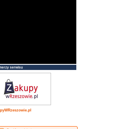
nerzy serwisu
pyWRzeszowie.pl