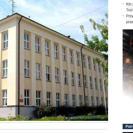
Kto 
Troi
Prz
prz
Patr