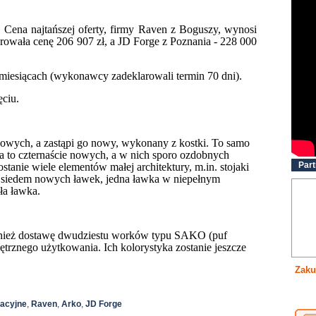
. Cena najtańszej oferty, firmy Raven z Boguszy, wynosi
rowała cenę 206 907 zł, a JD Forge z Poznania - 228 000
 miesiącach (wykonawcy zadeklarowali termin 70 dni).
ęciu.
onowych, a zastąpi go nowy, wykonany z kostki. To samo
za to czternaście nowych, a w nich sporo ozdobnych
Part
tanie wiele elementów małej architektury, m.in. stojaki
siedem nowych ławek, jedna ławka w niepełnym
ła ławka.
ież dostawę dwudziestu worków typu SAKO (puf
trznego użytkowania. Ich kolorystyka zostanie jeszcze
Zaku
eacyjne
,
Raven
,
Arko
,
JD Forge