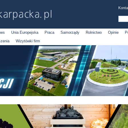
Konta
nes
Unia Europejska
Praca
Samorządy
Rolnictwo
Opinie
P
szenia
Wizytówki firm