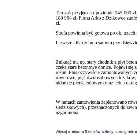
Ten zaś przyjęto na poziomie 245 000 zł
180 954 zł. Firma Arko z Dzikowca zaofe
zł.
Strefa powinna być gotowa po ok. trzech
I jeszcze kilka zdań o samym przedsięwzi
Zniknąć ma np. stary chodnik z płyt bet
czeka stare betonowe donice. Pojawi się 
roślin. Plus oczywiście zamontowanych zos
rowerowe, pięć dwuosobowych leżaków, 
układzie pierścieniowym oraz jedna okrąg
W ramach zamówienia zaplanowano równ
siedziskowych), przeznaczonych do zewnę
uzgodniona.
Więcej o:
miasto Rzeszów
,
szkoły
,
tereny rekr