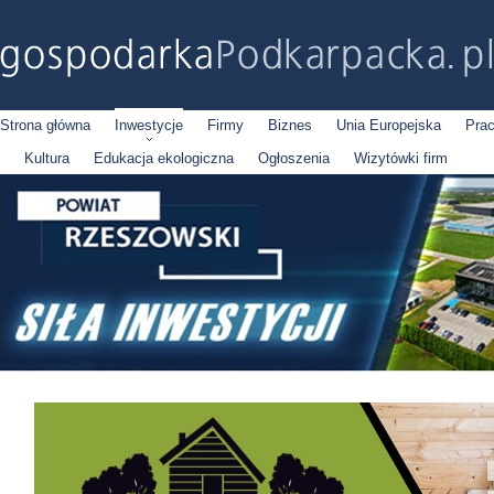
Strona główna
Inwestycje
Firmy
Biznes
Unia Europejska
Pra
Kultura
Edukacja ekologiczna
Ogłoszenia
Wizytówki firm