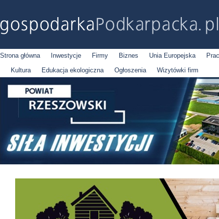
Strona główna
Inwestycje
Firmy
Biznes
Unia Europejska
Pra
Kultura
Edukacja ekologiczna
Ogłoszenia
Wizytówki firm