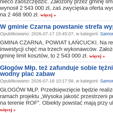
nieco zaoszczędzić. Założony przez gminę lim
wynosił 2 543 000 zł, zaś zwycięska oferta wy
na 2 468 900 zł.
więcej »
W gminie Czarna powstanie strefa w
Opublikowano: 2026-07-17 15:45:07, w kategorii:
Samor
GMINA CZARNA, POWIAT ŁAŃCUCKI. Na rea
inwestycji chęć ma trzech wykonawców. Założ
gminę limit kosztów, to 2 543 000 zł.
więcej »
Głogów Młp. też zafunduje sobie tężn
wodny plac zabaw
Opublikowano: 2026-07-16 10:17:58, w kategorii:
Samor
GŁOGÓW MŁP. Przedsięwzięcie będzie reali
ramach projektu „Wysoka jakość przestrzeni p
na terenie ROF”. Obiekty powstać mają przy u
więcej »