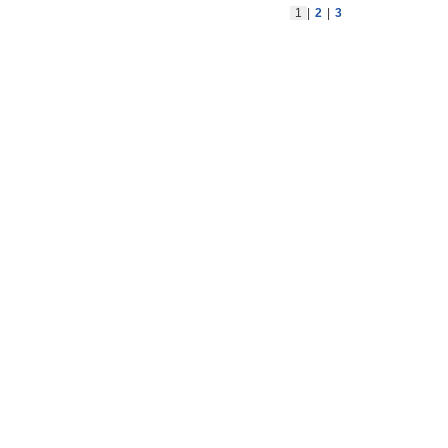
1
|
2
|
3