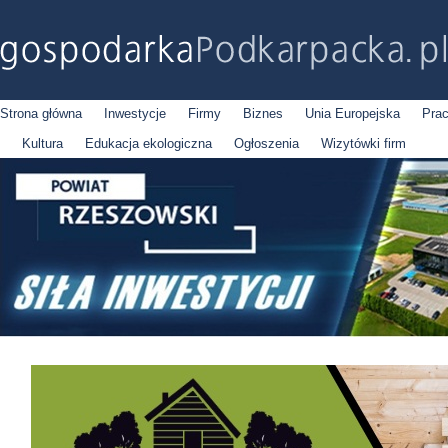
Strona główna
Inwestycje
Firmy
Biznes
Unia Europejska
Pra
Kultura
Edukacja ekologiczna
Ogłoszenia
Wizytówki firm