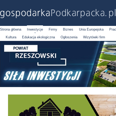
Strona główna
Inwestycje
Firmy
Biznes
Unia Europejska
Pra
Kultura
Edukacja ekologiczna
Ogłoszenia
Wizytówki firm