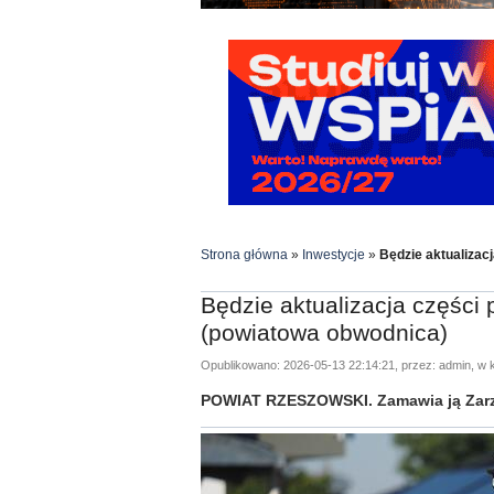
Strona główna
»
Inwestycje
»
Będzie aktualizac
Będzie aktualizacja części
(powiatowa obwodnica)
Opublikowano: 2026-05-13 22:14:21, przez: admin, w k
POWIAT RZESZOWSKI. Zamawia ją Zarz