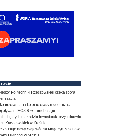
stycje
estor Politechniki Rzeszowskiej czeka spora
ernizacja
ko przetargu na kolejne etapy modernizacji
tej pływalni MOSiR w Tarnobrzegu
ch chętnych na nadzór inwestorski przy odnowie
acu Kaczkowskich w Krośnie
e zbuduje nowy Wojewódzki Magazyn Zasobów
rony Ludności w Mielcu