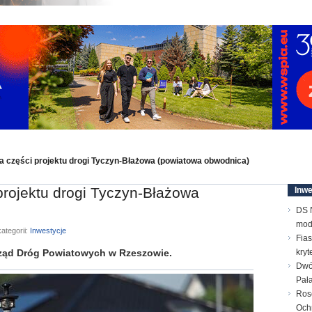
ja części projektu drogi Tyczyn-Błażowa (powiatowa obwodnica)
 projektu drogi Tyczyn-Błażowa
Inwe
DS N
mod
ategorii:
Inwestycje
Fias
ąd Dróg Powiatowych w Rzeszowie.
kry
Dwó
Pał
Ros
Och