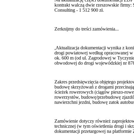
kontrakt walczą dwie rzeszowskie firmy: S
Consulting - 1 512 900 zł.
Zerknijmy do treści zamówienia...
Aktualizacja dokumentacji wynika z kon
„
drogi powiatowej według opracowanej w 2
ok. 600 m (od ul. Zagrodowej w Tyczynie
obwodowej do drogi wojewódzkiej nr 87
Zakres przedsięwzięcia objętego projekt
budowę skrzyżowań z drogami przecinaj
ścieżek rowerowych (ciągów pieszo-rower
rowerzystów, budowę/przebudowę zjazdów
nawierzchni jezdni, budowę zatok autobu
Zamówienie dotyczy również zaprojektowa
technicznej (w tym oświetlenia drogi i s
dokumentacji przetargowej na platformi