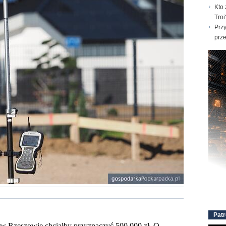
Kto 
Troi
Prz
prz
Patr
 w Rzeszowie chciałby przyznaczyć 500 000 zł. O