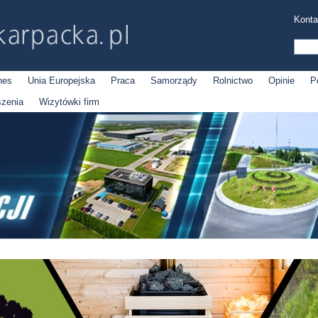
Konta
nes
Unia Europejska
Praca
Samorządy
Rolnictwo
Opinie
P
szenia
Wizytówki firm