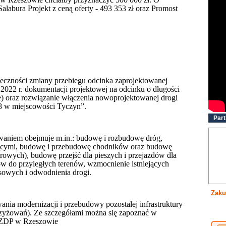
alabura Projekt z ceną oferty - 493 353 zł oraz Promost
ieczności zmiany przebiegu odcinka zaprojektowanej
022 r. dokumentacji projektowej na odcinku o długości
) oraz rozwiązanie włączenia nowoprojektowanej drogi
8 w miejscowości Tyczyn”.
Part
owaniem obejmuje m.in.: budowę i rozbudowę dróg,
ącymi, budowę i przebudowę chodników oraz budowę
owych), budowę przejść dla pieszych i przejazdów dla
 do przyległych terenów, wzmocnienie istniejących
sowych i odwodnienia drogi.
Zaku
nia modernizacji i przebudowy pozostałej infrastruktury
krzyżowań). Ze szczegółami można się zapoznać w
e ZDP w Rzeszowie