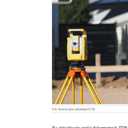
Fot. ilustracyjne (pixabay/CC0)
Na aktualizację części dokumentacji ZDP