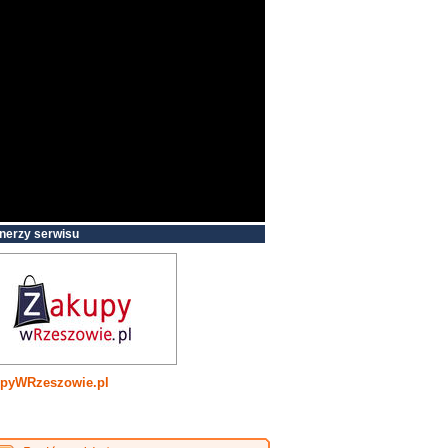
nerzy serwisu
pyWRzeszowie.pl