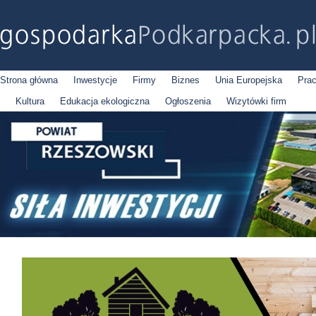
Strona główna
Inwestycje
Firmy
Biznes
Unia Europejska
Pra
Kultura
Edukacja ekologiczna
Ogłoszenia
Wizytówki firm