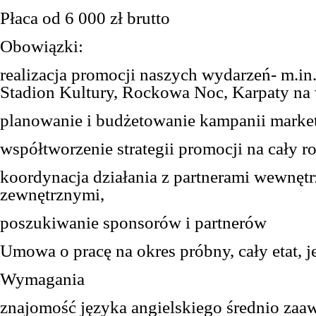
Płaca od 6 000 zł brutto
O
bowiązk
i
:
realizacja promocji naszych wydarzeń- m.in
Stadion Kultury, Rockowa Noc, Karpaty na 
planowanie i budżetowanie kampanii marke
współtworzenie strategii promocji na cały ro
koordynacja działania z partnerami wewnętr
zewnętrznymi,
poszukiwanie sponsorów i partnerów
Umowa o pracę na okres próbny,
cały
etat, 
Wymagania
z
najomość język
a
angielski
ego
średnio za