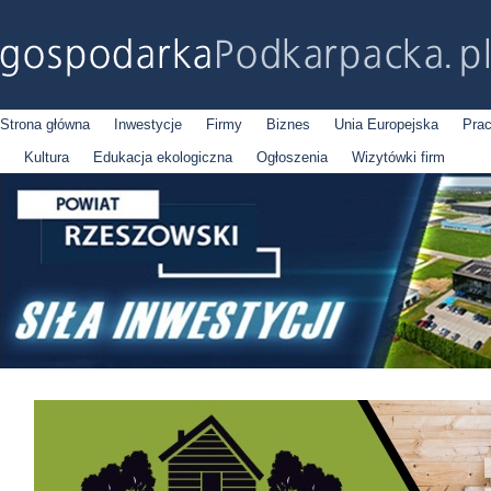
Strona główna
Inwestycje
Firmy
Biznes
Unia Europejska
Pra
Kultura
Edukacja ekologiczna
Ogłoszenia
Wizytówki firm