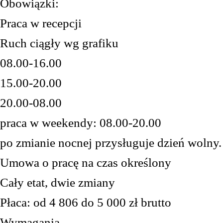
O
bowiązk
i
:
Praca w r
ecepcj
i
R
uch ciągły wg grafiku
08.00-16.00
15.00-20.00
20.00-08.00
praca w weekendy: 08.00-20.00
po zmianie nocnej przysługuje dzień wolny.
Umowa o pracę na czas określony
Cały
etat
,
dwie zmiany
Płaca
: od 4 806 do 5 000
zł brutto
Wymagania