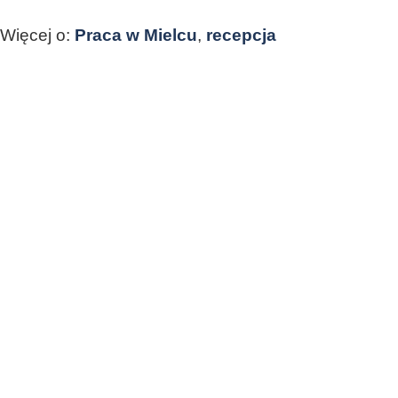
Więcej o:
Praca w Mielcu
,
recepcja