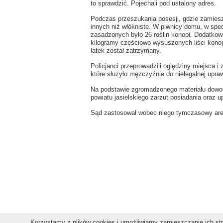
to sprawdzić. Pojechali pod ustalony adres.
Podczas przeszukania posesji, gdzie zamieszki
innych niż włókniste. W piwnicy domu, w spe
zasadzonych było 26 roślin konopi. Dodatkowo
kilogramy częściowo wysuszonych liści konopi
latek został zatrzymany.
Policjanci przeprowadzili oględziny miejsca 
które służyło mężczyźnie do nielegalnej upra
Na podstawie zgromadzonego materiału dowo
powiatu jasielskiego zarzut posiadania oraz 
Sąd zastosował wobec niego tymczasowy ares
Copyright © 2011 gospodarkaPodkarpacka.pl
Korzystamy z plików cookies i umożliwiamy zamieszczanie ich stro