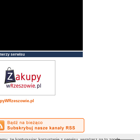
nerzy serwisu
pyWRzeszowie.pl
Kontakt:
redakcja@gospodarkapodkarpacka.pl
jemy, że kontynuując korzystanie z serwisu, wyrażasz na to zgodę.