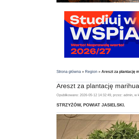
Strona główna
»
Region
»
Areszt za plantację 
Areszt za plantację marihu
Opublikowano: 2026-05-12 14:32:49, przez: admin, w k
STRZYŻÓW, POWIAT JASIELSKI.