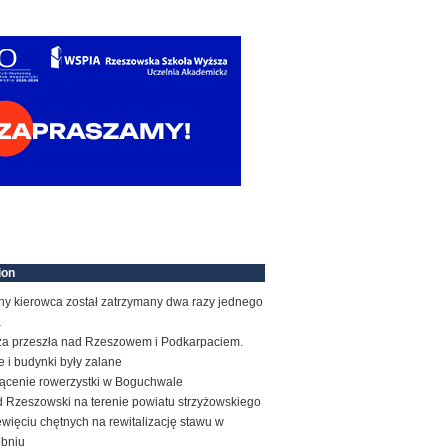
ion
ny kierowca został zatrzymany dwa razy jednego
a
za przeszła nad Rzeszowem i Podkarpaciem.
e i budynki były zalane
rącenie rowerzystki w Boguchwale
d Rzeszowski na terenie powiatu strzyżowskiego
więciu chętnych na rewitalizację stawu w
obniu