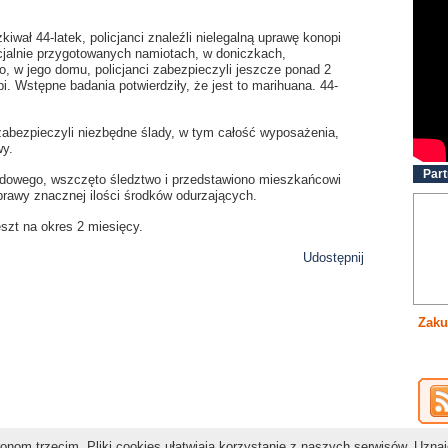
wał 44-latek, policjanci znaleźli nielegalną uprawę konopi
cjalnie przygotowanych namiotach, w doniczkach,
, w jego domu, policjanci zabezpieczyli jeszcze ponad 2
. Wstępne badania potwierdziły, że jest to marihuana. 44-
i zabezpieczyli niezbędne ślady, w tym całość wyposażenia,
wy.
Part
dowego, wszczęto śledztwo i przedstawiono mieszkańcowi
uprawy znacznej ilości środków odurzających.
zt na okres 2 miesięcy.
Udostępnij
Zaku
nom trzecim. Pliki cookies ułatwiają korzystanie z naszych serwisów. Uzna