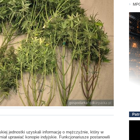
MPG
Patr
kiej jednostki uzyskali informację o mężczyźnie, który w
miał uprawiać konopie indyjskie. Funkcjonariusze postanowili