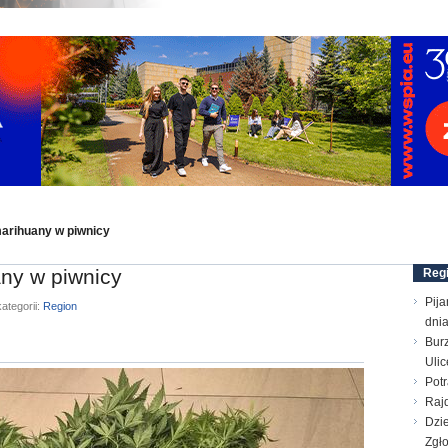
marihuany w piwnicy
any w piwnicy
Reg
Pija
ategorii:
Region
dni
Bur
Ulic
Pot
Raj
Dzie
Zgł