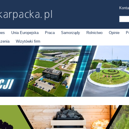
Konta
nes
Unia Europejska
Praca
Samorządy
Rolnictwo
Opinie
P
szenia
Wizytówki firm