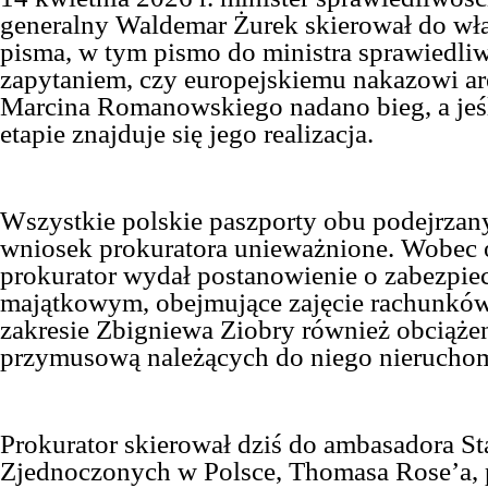
generalny Waldemar Żurek skierował do wł
pisma, w tym pismo do
m
inistra
s
prawiedli
zapytaniem, czy europejskiemu nakazowi a
Marcina Romanowskiego nadano bieg, a jeśli
etapie znajduje się jego realizacja.
Wszystkie polskie paszporty obu podejrzan
wniosek prokuratora unieważnione. Wobec 
prokurator wydał postanowienie o zabezpie
majątkowym, obejmujące zajęcie rachunkó
zakresie Zbigniewa Ziobry również obciąże
przymusową należących do niego nieruchom
Prokurator skierował dziś do
a
mbasadora S
Zjednoczonych w Polsce, Thomasa Rose’a, 