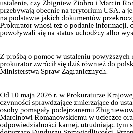
ustalenie, czy Zbigniew Ziobro i Marcin R
przebywają obecnie na terytorium
USA
, a j
na podstawie jakich dokumentów przekroczy
Prokurator wnosi też o podanie informacji, 
powoływali się na status uchodźcy albo wyst
Z prośbą o pomoc w ustaleniu powyższych 
prokur
a
tor zwrócił się dziś również do pols
Ministerstwa Spraw Zagranicznych.
Od 10 maja 2026 r. w Prokuraturze Krajowe
czynności sprawdzające zmierzające do ustal
osoby pomagały podejrzanemu Zbigniewowi
Marcinowi Romanowskiemu w ucieczce oraz
odpowiedzialności karnej, utrudniając tym
dotyczące Funduszu Sprawiedliwości. Przepi