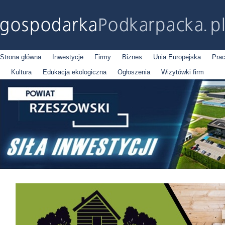
Strona główna
Inwestycje
Firmy
Biznes
Unia Europejska
Pra
Kultura
Edukacja ekologiczna
Ogłoszenia
Wizytówki firm