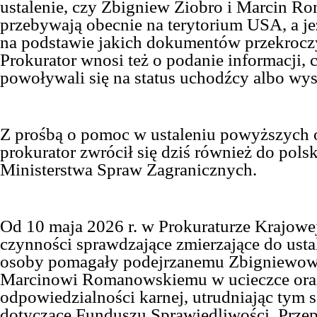
ustalenie, czy Zbigniew Ziobro i Marcin R
przebywają obecnie na terytorium
USA
, a j
na podstawie jakich dokumentów przekroczy
Prokurator wnosi też o podanie informacji, 
powoływali się na status uchodźcy albo wyst
Z prośbą o pomoc w ustaleniu powyższych 
prokur
a
tor zwrócił się dziś również do pols
Ministerstwa Spraw Zagranicznych.
Od 10 maja 2026 r. w Prokuraturze Krajowe
czynności sprawdzające zmierzające do ustal
osoby pomagały podejrzanemu Zbigniewowi
Marcinowi Romanowskiemu w ucieczce oraz
odpowiedzialności karnej, utrudniając tym
dotyczące Funduszu Sprawiedliwości. Przepi