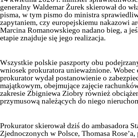
generalny Waldemar Żurek skierował do wł
pisma, w tym pismo do
m
inistra
s
prawiedli
zapytaniem, czy europejskiemu nakazowi a
Marcina Romanowskiego nadano bieg, a jeśli
etapie znajduje się jego realizacja.
Wszystkie polskie paszporty obu podejrzan
wniosek prokuratora unieważnione. Wobec 
prokurator wydał postanowienie o zabezpie
majątkowym, obejmujące zajęcie rachunkó
zakresie Zbigniewa Ziobry również obciąże
przymusową należących do niego nieruchom
Prokurator skierował dziś do
a
mbasadora S
Zjednoczonych w Polsce, Thomasa Rose’a, 