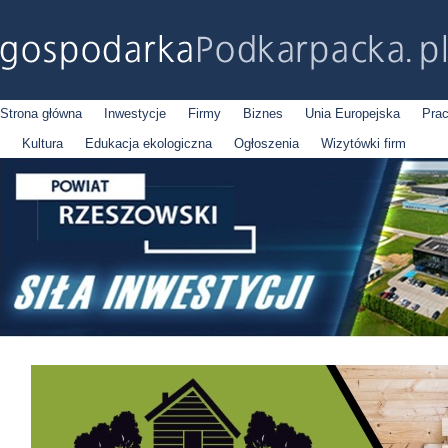
Strona główna
Inwestycje
Firmy
Biznes
Unia Europejska
Pra
Kultura
Edukacja ekologiczna
Ogłoszenia
Wizytówki firm