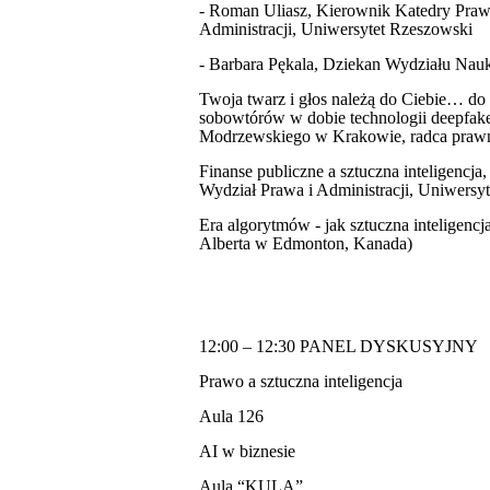
- Roman Uliasz, Kierownik Katedry Pra
Administracji, Uniwersytet Rzeszowski
- Barbara Pękala, Dziekan Wydziału Nauk
Twoja twarz i głos należą do Ciebie… d
sobowtórów w dobie technologii deepfake
Modrzewskiego w Krakowie, radca praw
Finanse publiczne a sztuczna inteligencj
Wydział Prawa i Administracji, Uniwersy
Era algorytmów - jak sztuczna inteligencj
Alberta w Edmonton, Kanada)
12:00 – 12:30 PANEL DYSKUSYJNY
Prawo a sztuczna inteligencja
Aula 126
AI w biznesie
Aula “KULA”