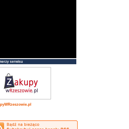
nerzy serwisu
pyWRzeszowie.pl