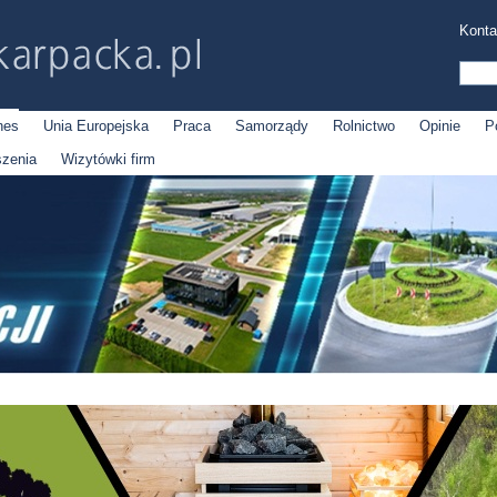
Konta
nes
Unia Europejska
Praca
Samorządy
Rolnictwo
Opinie
P
szenia
Wizytówki firm