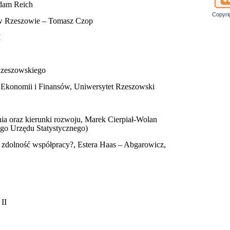
dam Reich
Copyri
w Rzeszowie – Tomasz Czop
I
Rzeszowskiego
 Ekonomii i Finansów, Uniwersytet Rzeszowski
nia oraz kierunki rozwoju, Marek Cierpiał-Wolan
go Urzędu Statystycznego)
 zdolność współpracy?, Estera Haas – Abgarowicz,
II