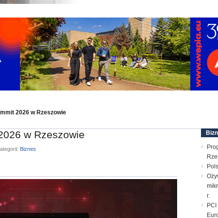
ummit 2026 w Rzeszowie
 2026 w Rzeszowie
Biz
Pro
ategorii:
Biznes
Rze
Pols
Oży
mik
r.
PCI 
Euro