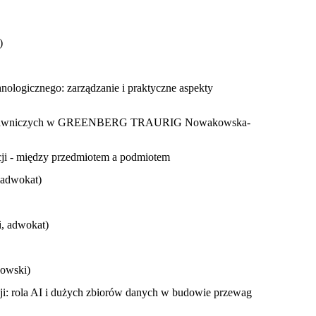
)
nologicznego: zarządzanie i praktyczne aspekty
ji prawniczych w GREENBERG TRAURIG Nowakowska-
ncji - między przedmiotem a podmiotem
 adwokat)
i, adwokat)
zowski)
ji: rola AI i dużych zbiorów danych w budowie przewag