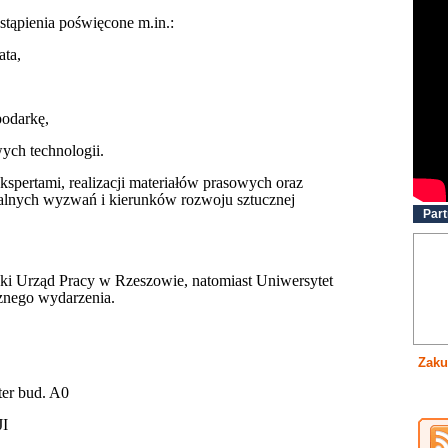
stąpienia poświęcone m.in.:
ata,
podarkę,
ch technologii.
spertami, realizacji materiałów prasowych oraz
alnych wyzwań i kierunków rozwoju sztucznej
Part
ki Urząd Pracy w Rzeszowie, natomiast Uniwersytet
cznego wydarzenia.
Zaku
ter bud. A0
I