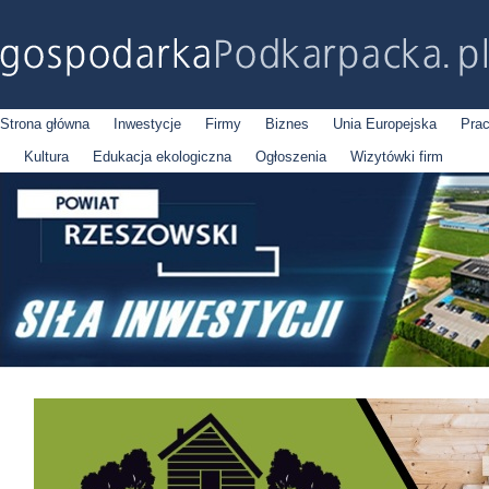
Strona główna
Inwestycje
Firmy
Biznes
Unia Europejska
Pra
Kultura
Edukacja ekologiczna
Ogłoszenia
Wizytówki firm