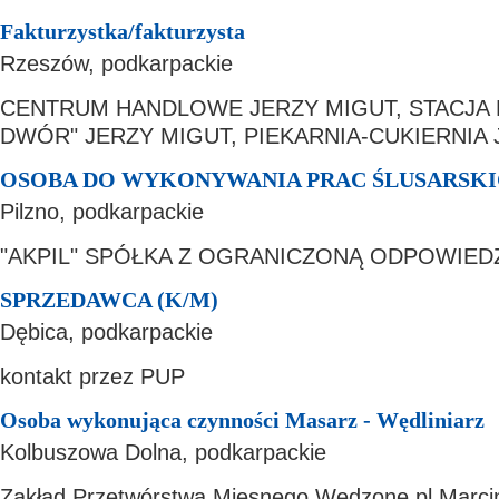
Fakturzystka/fakturzysta
Rzeszów, podkarpackie
CENTRUM HANDLOWE JERZY MIGUT, STACJA 
DWÓR" JERZY MIGUT, PIEKARNIA-CUKIERNIA
OSOBA DO WYKONYWANIA PRAC ŚLUSARSK
Pilzno, podkarpackie
"AKPIL" SPÓŁKA Z OGRANICZONĄ ODPOWIED
SPRZEDAWCA (K/M)
Dębica, podkarpackie
kontakt przez PUP
Osoba wykonująca czynności Masarz - Wędliniarz
Kolbuszowa Dolna, podkarpackie
Zakład Przetwórstwa Mięsnego Wędzone.pl Marci