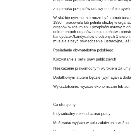
Znajomość przepisów ustawy o służbie cywiln
W służbie cywilnej nie może być zatrudniona o
1990 r. pracowała lub pełniła służbę w orga
organów w rozumieniu przepisów ustawy z dnia
dokumentach organów bezpieczeństwa państwa
kandydatek/kandydatów urodzonych 1 sierpnia
musiała złożyć oświadczenie lustracyjne, jeśli
Posiadanie obywatelstwa polskiego
Korzystanie z pełni praw publicznych
Nieskazanie prawomocnym wyrokiem za umyś
Dodatkowym atutem będzie (wymagania doda
Wykształcenie: wyższe ekonomiczne lub admi
Co oferujemy
Indywidualny rozkład czasu pracy
Możliwość wyjścia w celu załatwienia ważnej