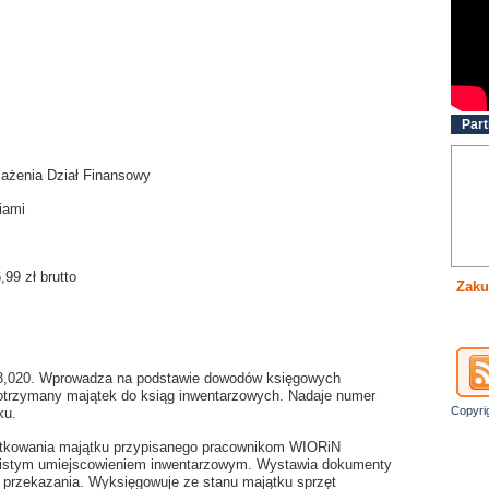
Part
sażenia Dział Finansowy
iami
99 zł brutto
Zaku
013,020. Wprowadza na podstawie dowodów księgowych
otrzymany majątek do ksiąg inwentarzowych. Nadaje numer
Copyri
ku.
ytkowania majątku przypisanego pracownikom WIORiN
ywistym umiejscowieniem inwentarzowym. Wystawia dokumenty
 przekazania. Wyksięgowuje ze stanu majątku sprzęt