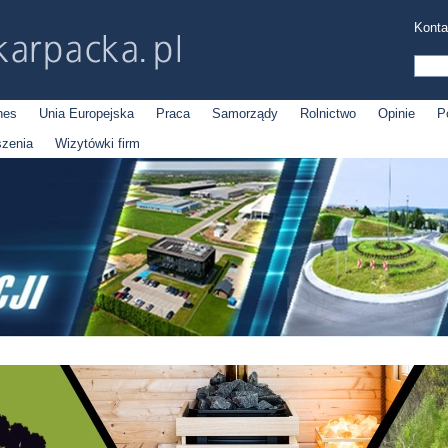
Konta
nes
Unia Europejska
Praca
Samorządy
Rolnictwo
Opinie
P
szenia
Wizytówki firm