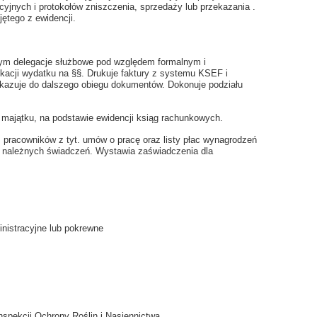
cyjnych i protokołów zniszczenia, sprzedaży lub przekazania .
ętego z ewidencji.
tym delegacje służbowe pod względem formalnym i
kacji wydatku na §§. Drukuje faktury z systemu KSEF i
zuje do dalszego obiegu dokumentów. Dokonuje podziału
majątku, na podstawie ewidencji ksiąg rachunkowych.
. pracowników z tyt. umów o pracę oraz listy płac wynagrodzeń
ty należnych świadczeń. Wystawia zaświadczenia dla
nistracyjne lub pokrewne
spekcji Ochrony Roślin i Nasiennictwa