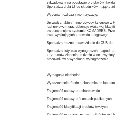
zlikwidowany na podstawie protokołów likwida
Sporządza druki LT do składników majątku zdj
Wycenia i rozlicza inwentaryzację.
Sprawdza faktury i inne dowody księgowe w 
rachunkowym oraz dokonuje właściwej klasyfi
ewidencjonuje w systemie KOMADRES. Przeka
kwot wynikających z dowodu księgowego.
Sporządza roczne sprawozdanie do GUS dot. 
Sporządza listy płac wynagrodzeń, nagród itp
z tyt. umów zlecenia i o dzieło w celu wypła
pracowników o wysokości wynagrodzenia.
Wymagania niezbędne:
Wykształcenie: średnie ekonomiczne lub admi
Znajomość ustawy o rachunkowości
Znajomość ustawy o finansach publicznych
Znajomość klasyfikacji środków trwałych
Znajomość przepisów ustawy o Państwowej In