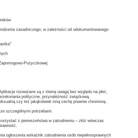
wników
rodzenia zasadniczego, w zależności od udokumentowanego
astka"
nych
y Zapomogowo-Pożyczkowej
Aplikacje rozważane są z równą uwagą bez względu na płeć,
przekonania polityczne, przynależność związkową,
eksualną czy też jakąkolwiek inną cechę prawnie chronioną.
 ze szczególnymi potrzebami.
orzystać z pierwszeństwa w zatrudnieniu – złóż wówczas
prawność.
nia ogłoszenia wskaźnik zatrudnienia osób niepełnosprawnych