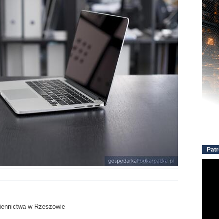
Patr
siennictwa w Rzeszowie