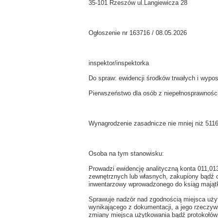
35-101 Rzeszów ul.Langiewicza 28
Ogłoszenie nr 163716 / 08.05.2026
inspektor/inspektorka
Do spraw: ewidencji środków trwałych i wypo
Pierwszeństwo dla osób z niepełnosprawnośc
Wynagrodzenie zasadnicze nie mniej niż 5116,
Osoba na tym stanowisku:
Prowadzi ewidencję analityczną konta 011,
zewnętrznych lub własnych, zakupiony bądź 
inwentarzowy wprowadzonego do ksiąg mająt
Sprawuje nadzór nad zgodnością miejsca uż
wynikającego z dokumentacji, a jego rzecz
zmiany miejsca użytkowania bądź protokołów