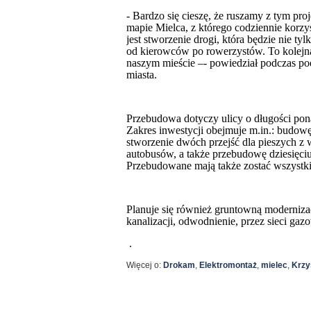
-
Bardzo się cieszę, że ruszamy z tym pr
mapie Mielca, z którego codziennie kor
jest stworzenie drogi, która będzie nie ty
od kierowców po rowerzystów. To kolejna 
naszym mieście –- powiedział p
odczas po
miasta.
Przebudowa dotyczy ulicy o długości pon
Zakres inwestycji obejmuje m.in.: budow
stworzenie dwóch przejść dla pieszych 
autobusów, a także przebudowę dziesięc
Przebudowane mają także zostać wszystki
Planuje się również gruntowną modernizac
kanalizacji, odwodnienie, przez sieci gaz
.
Więcej o:
Drokam
,
Elektromontaż
,
mielec
,
Krzy