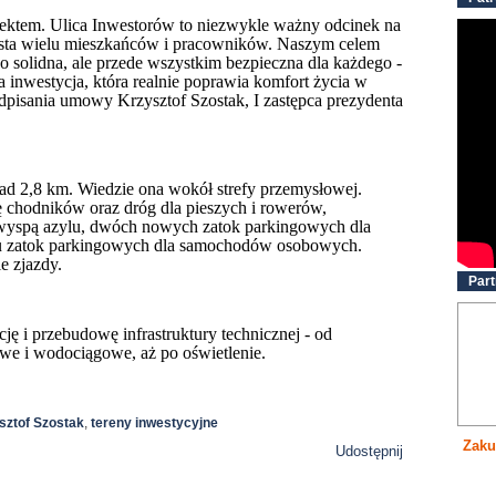
ojektem. Ulica Inwestorów to niezwykle ważny odcinek na
zysta wielu mieszkańców i pracowników. Naszym celem
lko solidna, ale przede wszystkim bezpieczna dla każdego -
inwestycja, która realnie poprawia komfort życia w
dpisania umowy Krzysztof Szostak, I zastępca prezydenta
ad 2,8 km. Wiedzie ona wokół strefy przemysłowej.
ę chodników oraz dróg dla pieszych i rowerów,
z wyspą azylu, dwóch nowych zatok parkingowych dla
iu zatok parkingowych dla samochodów osobowych.
e zjazdy.
Part
ję i przebudowę infrastruktury technicznej - od
owe i wodociągowe, aż po oświetlenie.
sztof Szostak
,
tereny inwestycyjne
Zaku
Udostępnij