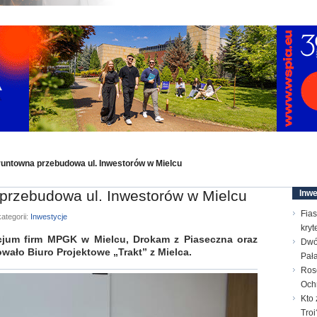
runtowna przebudowa ul. Inwestorów w Mielcu
przebudowa ul. Inwestorów w Mielcu
Inwe
Fias
ategorii:
Inwestycje
kry
rcjum firm MPGK w Mielcu, Drokam z Piaseczna oraz
Dwó
wało Biuro Projektowe „Trakt” z Mielca.
Pał
Ros
Och
Kto 
Troi