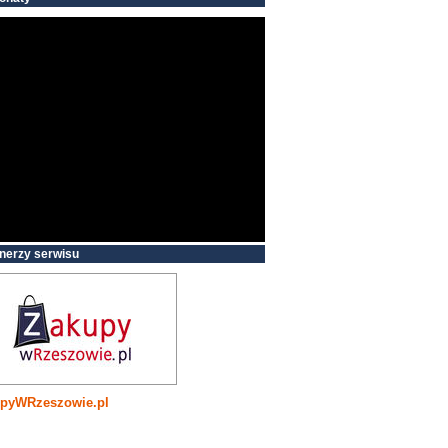
nerzy serwisu
pyWRzeszowie.pl