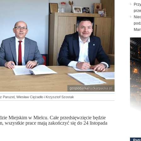
Prz
prz
Nie
pod
Mar
z Paruzel, Wiesław Ciężadło i Krzysztof Szostak
zie Miejskim w Mielcu. Całe przedsięwzięcie będzie
m, wszystkie prace mają zakończyć się do 24 listopada
Patr