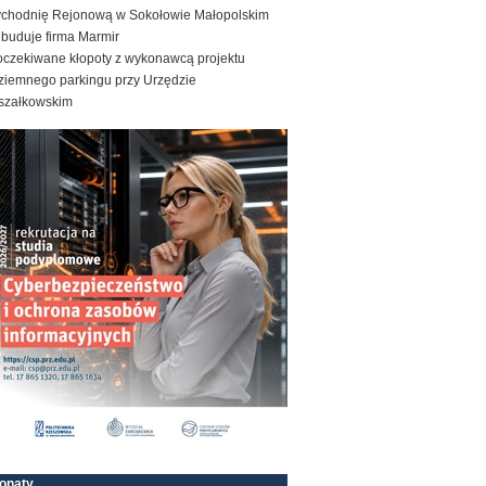
ychodnię Rejonową w Sokołowie Małopolskim
ebuduje firma Marmir
oczekiwane kłopoty z wykonawcą projektu
ziemnego parkingu przy Urzędzie
szałkowskim
onaty