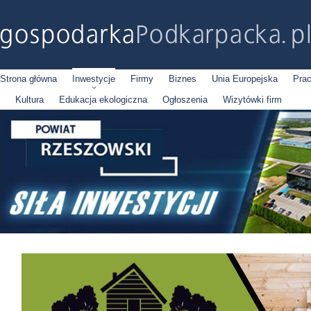
Strona główna
Inwestycje
Firmy
Biznes
Unia Europejska
Pra
Kultura
Edukacja ekologiczna
Ogłoszenia
Wizytówki firm