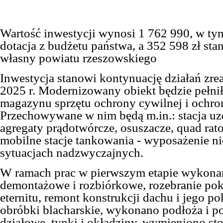
Wartość inwestycji wynosi
1 762 990
, w ty
dotacja z budżetu państwa, a 352 598 zł st
własny powiatu rzeszowskiego
Inwestycja stanowi kontynuację działań zr
2025 r. Modernizowany obiekt będzie pełnił
magazynu sprzętu ochrony cywilnej i ochro
Przechowywane w nim będą m.in.: stacja uz
agregaty prądotwórcze, osuszacze, quad rat
mobilne stacje tankowania - wyposażenie n
sytuacjach nadzwyczajnych.
W ramach prac w pierwszym etapie wykonan
demontażowe i rozbiórkowe, rozebranie pok
eternitu, remont konstrukcji dachu i jego po
obróbki blacharskie, wykonano podłoża i po
działowe, tynki i okładziny, wymieniono sto