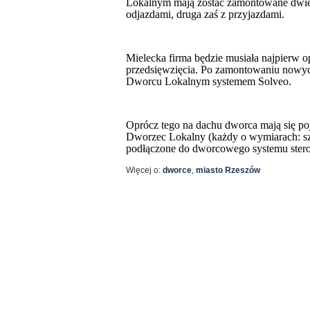
Lokalnym mają zostać zamontowane dwie no
odjazdami, druga zaś z przyjazdami.
Mielecka firma będzie musiała najpierw
przedsięwzięcia. Po zamontowaniu nowych 
Dworcu Lokalnym systemem Solveo.
Oprócz tego na dachu dworca mają się po
Dworzec Lokalny (każdy o wymiarach: sz
podłączone do dworcowego systemu ster
Więcej o:
dworce
,
miasto Rzeszów