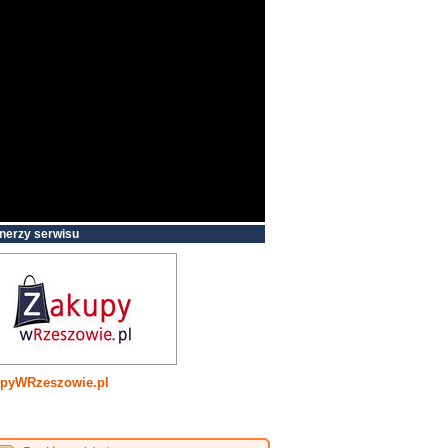
nerzy serwisu
pyWRzeszowie.pl