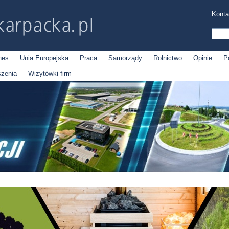
Konta
nes
Unia Europejska
Praca
Samorządy
Rolnictwo
Opinie
P
szenia
Wizytówki firm