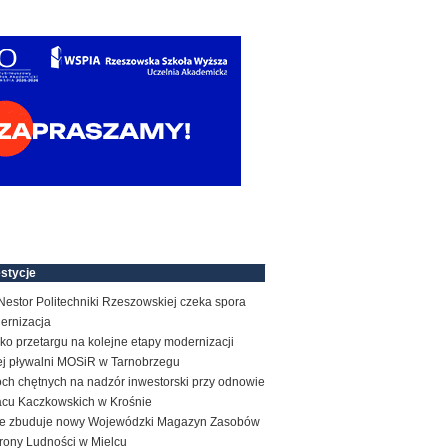
stycje
estor Politechniki Rzeszowskiej czeka spora
ernizacja
ko przetargu na kolejne etapy modernizacji
tej pływalni MOSiR w Tarnobrzegu
ch chętnych na nadzór inwestorski przy odnowie
acu Kaczkowskich w Krośnie
e zbuduje nowy Wojewódzki Magazyn Zasobów
rony Ludności w Mielcu