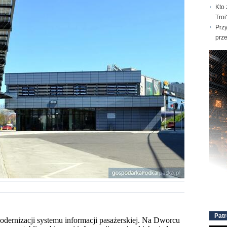
Kto 
Troi
Prz
prz
Patr
dernizacji systemu informacji pasażerskiej. Na Dworcu