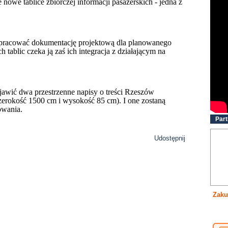
we tablice zbiorczej informacji pasażerskich - jedna z
 opracować dokumentację projektową dla planowanego
tablic czeka ją zaś ich integracja z działającym na
jawić dwa przestrzenne napisy o treści Rzeszów
erokość 1500 cm i wysokość 85 cm). I one zostaną
owania.
Part
Udostępnij
Zaku