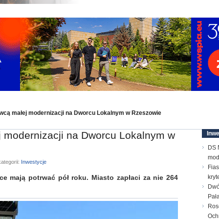
cą małej modernizacji na Dworcu Lokalnym w Rzeszowie
 modernizacji na Dworcu Lokalnym w
Inwe
DS N
mod
ategorii:
Inwestycje
Fias
ce mają potrwać pół roku. Miasto zapłaci za nie 264
kry
Dwó
Pał
Ros
Och