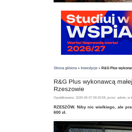
Strona główna
»
Inwestycje
»
R&G Plus wykonaw
R&G Plus wykonawcą małej
Rzeszowie
Opublikowano: 2026-05-07 09:20:58, przez: admin, w k
RZESZÓW. Niby nic wielkiego, ale pra
600 zł.