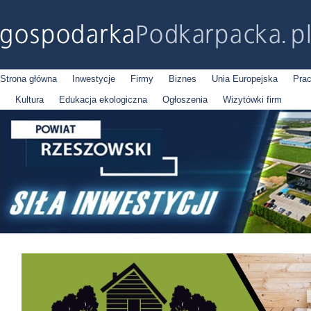
Strona główna
Inwestycje
Firmy
Biznes
Unia Europejska
Pra
Kultura
Edukacja ekologiczna
Ogłoszenia
Wizytówki firm