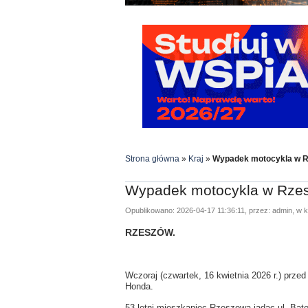
Strona główna
»
Kraj
»
Wypadek motocykla w Rz
Wypadek motocykla w Rzesz
Opublikowano: 2026-04-17 11:36:11, przez: admin, w k
RZESZÓW.
Wczoraj (czwartek, 16 kwietnia 2026 r.) prze
Honda.
53-letni mieszkaniec Rzeszowa jadąc ul. Bat