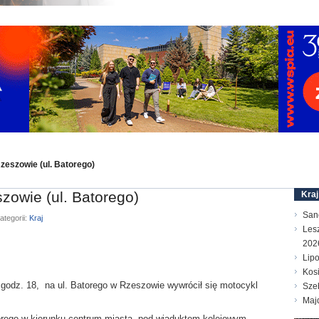
eszowie (ul. Batorego)
owie (ul. Batorego)
Kraj
San
ategorii:
Kraj
Les
202
Lip
Kos
d godz. 18, na ul. Batorego w Rzeszowie wywrócił się motocykl
Sze
Maj
orego w kierunku centrum miasta, pod wiaduktem kolejowym,