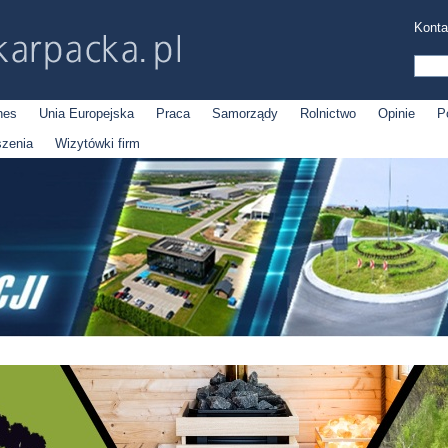
Konta
nes
Unia Europejska
Praca
Samorządy
Rolnictwo
Opinie
P
szenia
Wizytówki firm